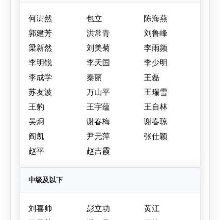
何澍然
包立
陈海燕
郭建芳
洪常青
刘鲁峰
梁新然
刘美菊
李雨频
李明锐
李天国
李少明
李成学
秦丽
王磊
苏友波
万山平
王瑞雪
王豹
王宇蕴
王自林
吴炯
谢春梅
谢春琼
阎凯
尹元萍
张仕颖
赵平
赵吉霞
中级及以下
刘喜帅
彭立功
黄江