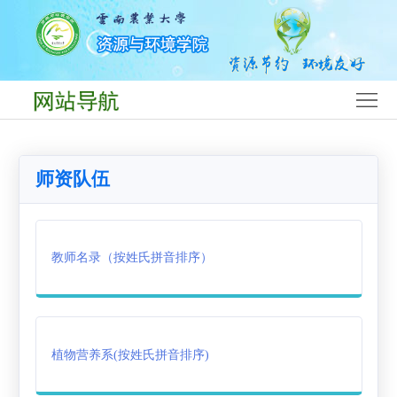
首
页
学
院
党
概
建
师
师资队伍
况
工
资
人
作
队
才
学
教师名录（按姓氏拼音排序）
伍
培
科
平
养
专
台
团
业
团
学
就
植物营养系(按姓氏拼音排序)
队
工
业
下