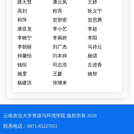
路天慧
潘云凤
王婷
高刘
程亮
狄义宁
和萍
贺密密
贺思腾
康亚龙
李小艺
李超
李晓宁
李琬婷
李阳
李朝丽
刘广杰
马诗云
帅馨怡
闫本帅
杨珺
钱恒
司志浩
左进香
施雯
王媛
姚智
杨建洪
张继来
云南农业大学资源与环境学院 版权所有 2020
联系电话：0871-65227651