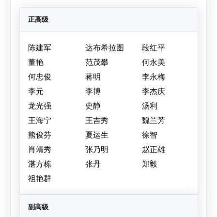
正高级
陈建军
达布希拉图
段红平
董艳
范茂攀
何永美
何忠俊
蒋明
李永梅
李元
李博
李杰庆
龙光强
史静
汤利
王海宁
王吉秀
魏兰芳
熊俊芬
夏运生
徐智
肖靖秀
张乃明
赵正雄
湛方栋
张丹
郑毅
祖艳群
副高级