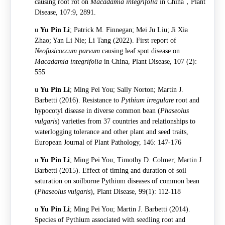
causing root rot on
Macadamia integrifolia
in China
，
Plant
Disease, 107:9, 2891.
u
Yu Pin Li
; Patrick M. Finnegan; Mei Ju Liu; Ji Xia
Zhao; Yan Li Nie; Li Tang (2022). First report of
Neofusicoccum parvum
causing leaf spot disease on
Macadamia integrifolia
in China, Plant Disease,
107
(2):
555
u
Yu Pin Li
; Ming Pei You; Sally Norton; Martin J.
Barbetti (2016). Resistance to
Pythium irregulare
root and
hypocotyl disease in diverse common bean (
Phaseolus
vulgaris
) varieties from 37 countries and relationships to
waterlogging tolerance and other plant and seed traits,
European Journal of Plant Pathology, 146: 147-176
u
Yu Pin Li
; Ming Pei You; Timothy D. Colmer; Martin J.
Barbetti (2015). Effect of timing and duration of soil
saturation on soilborne Pythium diseases of common bean
(
Phaseolus vulgaris
), Plant Disease, 99(1): 112-118
u
Yu Pin Li
; Ming Pei You; Martin J. Barbetti (2014).
Species of Pythium associated with seedling root and