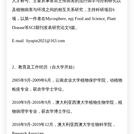
人才称号。主要从事各类土传病害的流行病学与控制研究以
及植物病害与环境之间的相互关系研究，主持科研项目
6
项，以第一作者在
Mycosphere, npj Food and Science, Plant
Disease
等
SCI
期刊发表研究论文
9
篇。
E-mail:
liyupin2021@163.com
2
、教育及工作经历（自大学开始）
2005
年
9
月
-2009
年
6
月，云南农业大学植物保护学院，动植物
检疫专业，获农学学士学位。
2010
年
9
月
-2016
年
9
月，澳大利亚西澳大学植物生物学院，植
物病理学专业，获农学博士学位。
2016
年
9
月
-2019
年
12
月，澳大利亚西澳大学生物科学院，
Research Associate.