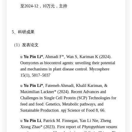
至
2024-12
，
10
万元，主持
5
、科研成果
（
1
）发表论文
u
Yu Pin Li*
, Ahmadi F*, Wan S, Kariman K (2024).
Oomycetes as biocontrol agents: unveiling their potential
and mechanisms in plant disease control. Mycosphere
15(1), 5017–5037
u
Yu Pin Li*
, Fatemeh Ahmadi, Khalil Kariman, &
Maximilian Lackner* (2024). Recent Advances and
Challenges in Single Cell Protein (SCP) Technologies for
feed and food: Genetics, Metabolic pathways, and
Sustainable Production.
npj
Science of Food 8, 66.
u
Yu Pin Li
, Patrick M. Finnegan, Yan Li Nie, Zheng
Xiong Zhao* (2023). First report of
Phytopythium vexans