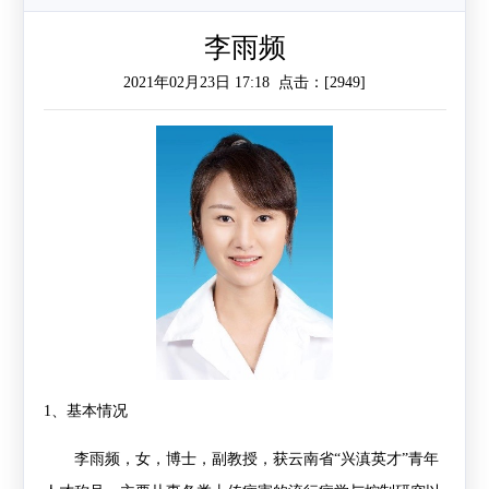
作
工
作
李雨频
2021年02月23日 17:18 点击：[
2949
]
作
交
流
1
、基本情况
李雨频，女，博士，副教授，获云南省
“
兴滇英才
”
青年