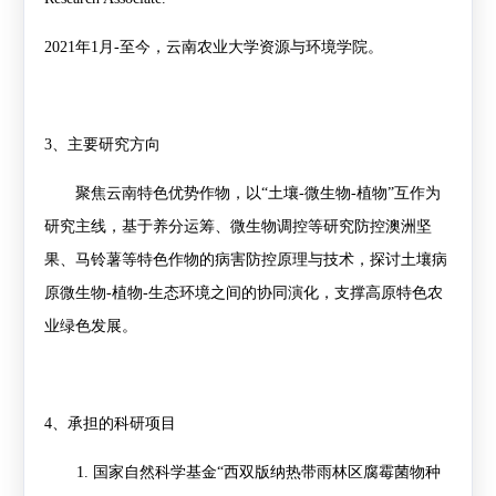
2021
年
1
月
-
至今，云南农业大学资源与环境学院。
3
、主要研究方向
聚焦云南特色优势作物，以
“
土壤
-
微生物
-
植物
”
互作为
研究主线，基于养分运筹、微生物调控等研究防控澳洲坚
果、马铃薯等特色作物的病害防控原理与技术，探讨土壤病
原微生物
-
植物
-
生态环境之间的协同演化，支撑高原特色农
业绿色发展。
4
、承担的科研项目
1.
国家自然科学基金
“
西双版纳热带雨林区腐霉菌物种