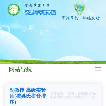
网
站
学
首
院
师
页
概
资
学
况
队
科
本
伍
建
科
研
设
生
究
科
教
生
学
学
副教授·高级实验
育
教
研
生
党
当前位置： 首页 > 副教授·高级
师(按姓氏拼音排
实验师(按姓氏拼音排序)> 正文
序)
育
究
工
群
合