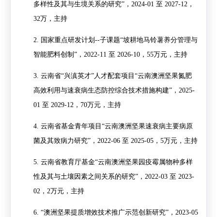
多样性及其与生境关系的研究
”
，
2024-01
至
2027-12
，
32
万，主持
2.
国家重点研发计划
--
子课题
“
坡耕地马铃薯养分管理与
智能肥料创制
”
，
2022-11
至
2026-10
，
55
万元，主持
3.
云南省
“
兴滇英才
”
人才配套项目
“
云南澳洲坚果氮肥
高效利用与速衰病生态防控综合技术措施构建
”
，
2025-
01
至
2029-12
，
70
万元，主持
4.
云南省基金青年项目
“
云南澳洲坚果速衰病主要病原
菌及其致病力研究
”
，
2022-06
至
2025-05
，
5
万元，主持
5.
云南省教育厅基金
“
云南澳洲坚果园疫霉属物种多样
性及其与土壤因素之间关系的研究
”
，
2022-03
至
2023-
02
，
2
万元，主持
6.
“
澳洲坚果提质增效技术推广示范创新研究
”
，
2023-05