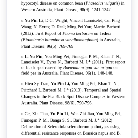
hypocotyl disease on common bean (
Phaseolus vulgaris
) in
Western Australia, Plant Disease, 98(9): 1241-1247
u
Yu Pin Li
; D.G. Wright; Vincent Lanoiselet; Cui Ping
Wang; N. Eyres; D. Real; Ming Pei You; Martin Barbetti
(2012). First Report of
Phoma herbarum
on Tedera
(
Bituminaria bituminosa var.albomarginata
) in Australia,
Plant Disease, 96(5): 769-769
u
Li Yu Pin
, You Ming Pei, Finnegan P. M., Khan T. N.,
Lanoiselet V., Eyres N., Barbetti M. J.
*
(2011). First report
of black spot caused by
Boeremia exigua var. exigua
on
field pea in Australia. Plant Disease, 96(1), 148-148.
u
Hieu Sy Tran,
Yu Pin Li,
You Ming Pei, Khan T. N.,
Pritchard I.,Barbetti M. J.* (2013). Temporal and Spatial
Changes in the Pea Black Spot Disease Complex in Western
Australia. Plant Disease, 98(6), 790-796.
u
Ge, Xin Tian,
Yu Pin Li,
Wan Zhi Jian, You Ming Pei,
Finnegan P. M., Banga S. S., Barbetti M. J.* (2012).
Delineation of Sclerotinia sclerotiorum pathotypes using
differential resistance responses on Brassica napus and B.