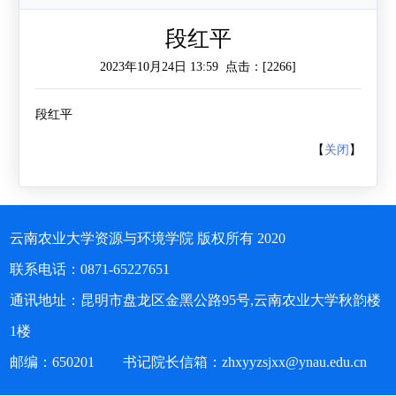
作
工
作
段红平
2023年10月24日 13:59 点击：[
2266
]
作
交
流
段红平
【
关闭
】
云南农业大学资源与环境学院 版权所有 2020
联系电话：0871-65227651
通讯地址：昆明市盘龙区金黑公路95号,云南农业大学秋韵楼
1楼
邮编：650201 书记院长信箱：zhxyyzsjxx@ynau.edu.cn