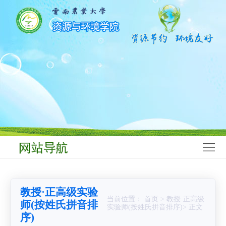
网
站
学
首
院
师
页
概
资
学
况
队
科
本
伍
建
科
研
设
生
究
科
教
生
学
学
教授·正高级实验
育
教
研
生
党
当前位置： 首页 > 教授·正高级
师(按姓氏拼音排
实验师(按姓氏拼音排序)> 正文
序)
育
究
工
群
合