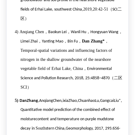
groundwater and soil profile in the nearshore vegetable
,2019,20:42-51
（
二
fields
of Erhai Lake, southwest China
SCI
区）
4)
Anqiang Chen
，
，
，
，
Baokun Lei
Wanli Hu
Hongyuan Wang
，
，
，
Dan Zhang*
，
Limei Zhai
Yanting Mao
Bin Fu
Temporal-spatial variations and influencing factors of
nitrogen in the shallow groundwater of the nearshore
vegetable field of Erhai Lake, China
，
Environmental
（二区
Science a
nd Pollution Research, 2018, 25:4858–4870
SCI
）
5)
DanZhang
,AnqiangChen,ixiaZhao,ChuanhaoLu,GangcaiLiu*,
Quantitative model prediction of the combined effect of
moisturecontent
and temperature on purple mudstone
South
decay
in
stern China,Geomorphology, 2017, 295:656-