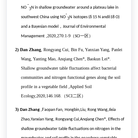
-
NO
N in shallow groundwater
around a plateau lake in
3
-
δ
southwest China using NO
N
isotopes (δ 15 N and
18 O)
3
，
and a Bayesian model
Journal of Environmental
,2020,270:1-9
（
一区）
Management
SCI
2)
Dan Zhang
, Rongyang Cui, Bin Fu, Yanxian Yang, Panlei
Wang, Yanting Mao, Anqiang Chen*, Baokun Lei*.
Shallow groundwater table fluctuations affect bacterial
communities and nitrogen functional genes along the soil
profile in a vegetable field ,Applied Soil
Ecology,2020,146:168.
（
SCI
二区）
3)
,F
,
,
,
,
Dan Zhang
aopan Fan
Hongbin
Liu
Rong Wang
Jixia
,
,
,
*,
Zhao
Yanxian Yang
Rongyang Cui
Anqiang Chen
Effects of
shallow groundwater table fluctuations on nitrogen
in the