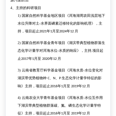
源污染防治
4
、主持的科研项目
1)
国家自然科学基金地区项目《洱海湖周农田浅层地下
水位升降对土
-
水界面磷素迁移转化的影响机理》，主
持，项目起止
年
月至
年
月
2021
1
2024
12
2)
国家自然科学基金青年项目《湖滨带典型植物群落生
态化学计量学对洱海水位
-
水质的响应》，主持
项目起
,
止
年
月至
年
月
2017
1
2020
12
3)
云南省教育厅科学基金项目《洱海水质
-
水位变化对
湖滨带优势植物种
、
、
生态化学计量学特征的影
C
N
P
响》主持，项目起止
年
月至
年
月
2016
1
2019
12
4)
云南农业大学青年基金项目《洱海水质
-
水位互作用
下湖滨带典型植物群落碳、氮、磷生态化学计量学特
征》主持，项目起止
年
月至
年
月
2016
1
2019
12