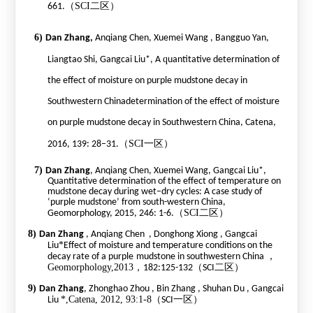
（
SCI
二区）
661.
6)
Dan Zhang,
Anqiang Chen, Xuemei Wang , Bangguo Yan,
q
Liangtao Shi, Gangcai Liu*, A
uantitative determination of
the effect of moisture on purple mudstone decay in
Southwestern Chinadetermination of the effect of moisture
on purple mudstone decay in Southwestern China, Catena,
（
SCI
一区）
2016, 139: 28–31.
7)
Dan Zhang
, Anqiang Chen, Xuemei Wang, Gangcai Liu*,
Quantitative determination of the effect of temperature on
mudstone decay during wet–dry cycles: A case study of
‘purple mudstone’ from south-western China,
（
SCI
二区）
Geomorphology, 2015, 246: 1-6.
8)
Dan Zhang
, Anqiang Chen , Donghong Xiong , Gangcai
*
Liu
Effect of moisture and temperature conditions on the
，
decay rate of a purple
mudstone in southwestern China
Geomorphology,2013
，
（
二区）
182:125-132
SCI
9)
Dan Zhang
, Zhonghao Zhou , Bin Zhang , Shuhan Du , Gangcai
*,
Catena, 2012, 93:1-8
（
一区）
Liu
SCI