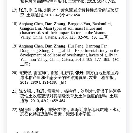
紫色母岩崩解特性的影响
土壤学报
,
, 2013, 50(4): 7-15.
17)
张丹
,
陈安强
刘刚才
紫色泥岩崩解特性差异的试验研
,
*,
究
土壤通报
,
, 2013, 42(2): 459-464.
18)
Anqiang Chen,
Dan Zhang
, Bangguo Yan, BaokunLei,
Gangcai Liu. Main types of soil mass failure and
characteristics of their impact factors in the Yuanmou
Valley, China, Catena, 2015, 125: 82
–
（
二区）
90.
SCI
19)
Anqiang Chen,
Dan Zhang
, Hui Peng, Jianrong Fan,
Donghong Xiong, Gangcai Liu. Experimental study on the
development of collapse of overhanging layers of gully in
Yuanmou Valley, China, Catena, 2013, 109: 177
–
（
185.
SCI
二区）
20)
陈安强
,
雷宝坤
鲁耀
毛妍婷
张丹
,
南方山地丘陵区考
*,
,
,
虑水稻产量和生态安全的容许施氮量
农业工程学报，
.
（
）
2013, 29(9 ), 131-139.
EI
21)
陈安强
,
，
张丹
,
雷宝坤，杨艳鲜，刘刚才
元谋干热河谷
*,
变性土收缩变形对其裂缝发育及土体强度的影响
土壤
,
通报
, 2013, 42(2): 459-464.
22)
杨艳鲜，
张丹
，陈安强
*
等，洱海近岸菜地浅层地下水动
态变化特征及影响因素，灌溉排水学报，