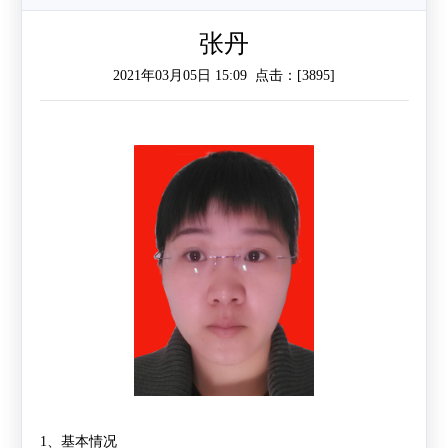
作
工
作
张丹
2021年03月05日 15:09 点击：[
3895
]
作
交
流
1
、基本情况