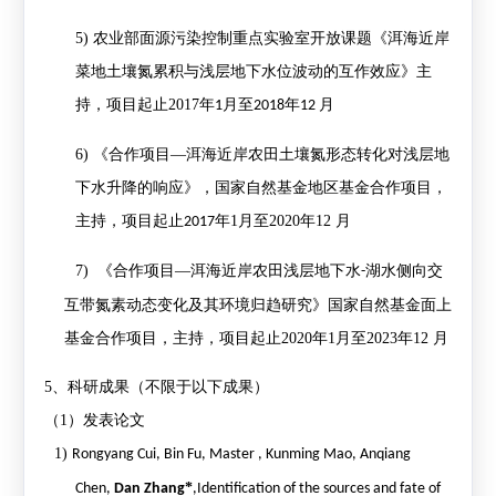
5)
农业部面源污染控制重点实验室开放课题《洱海近岸
菜地土壤氮累积与浅层地下水位波动的互作效应》主
持，项目起止
2017
年
月至
年
月
1
2018
12
6)
《合作项目
—洱海近岸农田土壤氮形态转化对浅层地
下水升降的响应》，国家自然基金地区基金合作项目，
主持，项目起止
年
1
月至
2020
年
12
月
2017
7)
《合作项目
—洱海近岸农田浅层地下水
湖水侧向交
-
互带氮素动态变化及其环境归趋研究》国家自然基金面上
基金合作项目，主持
，项目起止
2020
年
1
月至
2023
年
12
月
5
、科研成果（不限于以下成果）
（
1
）发表论文
1)
Rongyang Cui, Bin Fu, Master , Kunming Mao, Anqiang
*
Chen,
Dan Zhang
,Identification of the sources and fate of