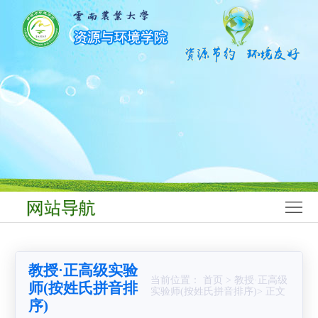
网
站
学
首
院
师
页
概
资
学
况
队
科
本
伍
建
科
研
设
生
究
科
教
生
学
学
教授·正高级实验
育
教
研
生
党
当前位置： 首页 > 教授·正高级
师(按姓氏拼音排
实验师(按姓氏拼音排序)> 正文
序)
育
究
工
群
合