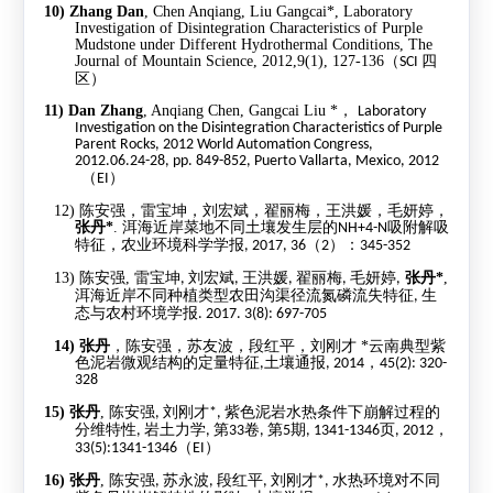
10)
Zhang Dan
, Chen Anqiang, Liu Gangcai*, Laboratory
Investigation of Disintegration Characteristics of Purple
Mudstone under Different Hydrothermal Conditions, The
Journal of Mountain Science, 2012,9(1), 127-136
（
四
SCI
区）
11)
Dan Zhang
, Anqiang Chen, Gangcai Liu *
，
Laboratory
Investigation on the Disintegration Characteristics of Purple
Parent Rocks, 2012 World Automation Congress,
2012.06.24-28, pp. 849-852, Puerto Vallarta, Mexico, 2012
（
）
EI
12)
陈安强，雷宝坤，刘宏斌，翟丽梅，王洪媛，毛妍婷，
张丹
*
.
洱海近岸菜地不同土壤发生层的
吸附解吸
NH+4-N
特征，农业环境科学学报
（
）：
, 2017, 36
2
345-352
13)
陈安强
,
雷宝坤
刘宏斌
王洪媛
翟丽梅
毛妍婷
张丹
*
,
,
,
,
,
,
洱海近岸不同种植类型农田沟渠径流氮磷流失特征
生
,
态与农村环境学报
. 2017. 3(8): 697-705
14)
张丹
，陈安强，苏友波，段红平，刘刚才
*
云南典型紫
色泥岩微观结构的定量特征
土壤通报
，
,
, 2014
45(2): 320-
328
15)
张丹
,
陈安强
刘刚才
紫色泥岩水热条件下崩解过程的
,
*,
分维特性
岩土力学
第
卷
第
期
页
，
,
,
33
,
5
, 1341-1346
, 2012
（
）
33(5):1341-1346
EI
16)
张丹
,
陈安强
苏永波
段红平
刘刚才
水热环境对不同
,
,
,
*,