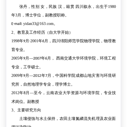
张丹
，
性别
女
，
民族
汉
，
籍贯
四川叙永
，出生于
1980
年
3
月，
博士学位，副教授职称。
yidan33@163.com
。
E-mail:
2
、教育及工作经历（自大学开始）
1998
年
月
2001
年
月，
四川绵阳师范学院物理
学院，
物理教
9
-
6
育
专业。
2005
年
月—
年
月， 西南交通大学环境学院，环境工程
9
2007
6
专业，工学硕士。
2009
年
月—
年
月，中国科学院成都山地灾害与环境研
9
2012
7
究所，自然地理学专业，理学博士。
2012
年
月—至今，云南农业大学资源与环境学院，专业技
8
术岗位。副教授
3
、主要研究方向
土壤侵蚀与水土保持，农田土壤氮磷流失机理及农业面