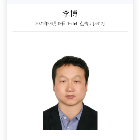
作
工
作
李博
2021年04月19日 16:54 点击：[
5817
]
作
交
流