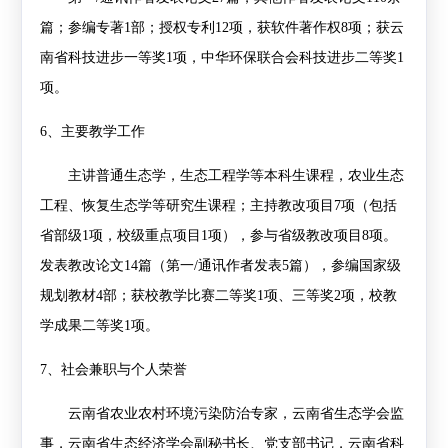
篇；参编专著
1
部；授权专利
12
项，获软件著作权
8
项；获云
南省科技进步一等奖
1
项，中华环保联合会科技进步二等奖
1
项。
6
、主要教学工作
主讲普通生态学，生态工程学等本科生课程，农业生态
工程、恢复生态学等研究生课程；主持教改项目
7
项（包括
省部级
1
项，校级重点项目
1
项），参与省级教改项目
8
项。
发表教改论文
14
篇（第一
/
通讯作者发表
5
篇），参编国家级
规划教材
4
部；获校教学比赛二等奖
1
项、三等奖
2
项，校教
学成果二等奖
1
项。
7、
社会兼职与个人荣誉
云南省农业农村环境污染防治专家，云南省生态学会监
事，云南省生态经济学会副秘书长、党支部书记，云南省科