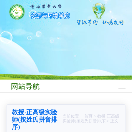
网
站
学
首
院
师
页
概
资
学
况
队
科
本
伍
建
科
研
设
生
究
科
教
生
学
学
教授·正高级实验
育
教
研
生
党
当前位置： 首页 > 教授·正高级
师(按姓氏拼音排
实验师(按姓氏拼音排序)> 正文
序)
育
究
工
群
合