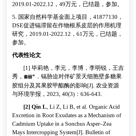
2019.01-2022.12
，
49
万元，已结题，参加。
5.
国家自然科学基金面上项目，
41877130
，
DSE
促进镉滞留在作物根系皮层的作用机理
研究，
2019.01-2022.12
，
61
万元，已结题，
参加。
代表性论文
[1]
毕莉艳，李元，李博，李明锐，王吉
秀，
*
．镉胁迫对伴矿景天细胞壁多糖果
秦丽
胶组分及其果胶甲酯酶的影响
[J].
农业资源
与环境学报，
2023, 40(3)
：
636-643.
[2] Qin L
, Li Z, Li B, et al. Organic Acid
Excretion in Root Exudates as a Mechanism of
Cadmium Uptake in a Sonchus Asper–Zea
Mays Intercropping System[J]. Bulletin of