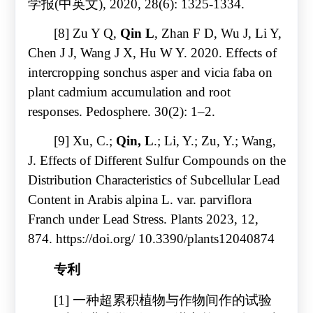
学报
(
中英文
), 2020, 28(6): 1325-1334.
[8] Zu Y Q,
Qin L
, Zhan F D, Wu J, Li Y,
Chen J J, Wang J X, Hu W Y. 2020. Effects of
intercropping sonchus asper and vicia faba on
plant cadmium accumulation and root
responses. Pedosphere. 30(2): 1–2.
[9] Xu, C.;
Qin, L
.; Li, Y.; Zu, Y.; Wang,
J. Effects of Different Sulfur Compounds on the
Distribution Characteristics of Subcellular Lead
Content in Arabis alpina L. var. parviflora
Franch under Lead Stress. Plants 2023, 12,
874. https://doi.org/ 10.3390/plants12040874
专利
[1]
一种超累积植物与作物间作的试验