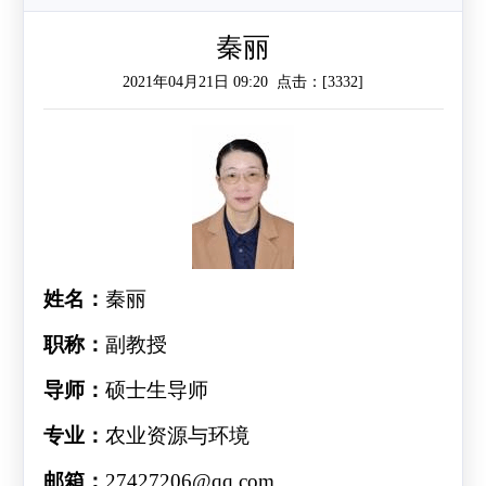
作
工
作
秦丽
2021年04月21日 09:20 点击：[
3332
]
作
交
流
姓名：
秦丽
职称：
副教授
导师：
硕士生导师
专业：
农业资源与环境
邮箱：
27427206@qq.com