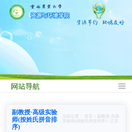
网
站
学
首
院
师
页
概
资
学
况
队
科
本
伍
建
科
研
设
生
究
科
教
生
学
学
副教授·高级实验
育
教
研
生
党
当前位置： 首页 > 副教授·高级
师(按姓氏拼音排
实验师(按姓氏拼音排序)> 正文
序)
育
究
工
群
合