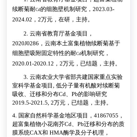
续断菊耐
的细胞壁机制研究，
2023.03-
Cd
2024.02
，
2
万元，在研，主持。
2.
云南省教育厅基金项目
，
2020J0286
，
云南本土富集植物续断菊基于
细胞壁吸附固定特性的耐
机制研究，
Cd
2020.01-2020.12
，
2
万元，已结题，主持。
3.
云南农业大学省部共建国家重点实验
室科学基金项目
,
低分子量有机酸对续断菊
吸收、迁移和分布
Cd
、
Pb
的影响研究
2019.5-2021.5, 2
万元，已结题，主持。
4.
国家自然科学基金地区项目，
41867055
，
超富集植物小花南芥
Cd
、
Pb
迁移和分布的质
膜系统
CAX
和
HMA
酶学及分子机理，