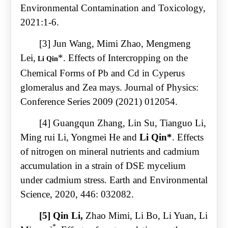
Environmental Contamination and Toxicology,
2021:1-6.
[3] Jun Wang, Mimi Zhao, Mengmeng
Lei,
*. Effects of Intercropping on the
Li Qin
Chemical Forms of Pb and Cd in Cyperus
glomeralus and Zea mays. Journal of Physics:
Conference Series 2009 (2021) 012054.
[4] Guangqun Zhang, Lin Su, Tianguo Li,
Ming rui Li, Yongmei He and
Li Qin*
. Effects
of nitrogen on mineral nutrients and cadmium
accumulation in a strain of DSE mycelium
under cadmium stress. Earth and Environmental
Science, 2020, 446: 032082.
[5] Qin Li,
Zhao Mimi, Li Bo, Li Yuan, Li
*