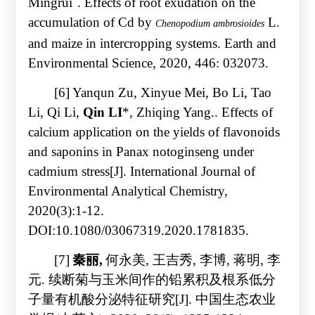
Mingrui
. Effects of root exudation on the
accumulation of Cd by
L.
Chenopodium ambrosioides
and maize in intercropping systems. Earth and
Environmental Science, 2020, 446: 032073.
[6] Yanqun Zu, Xinyue Mei, Bo Li, Tao
Li, Qi Li,
Qin LI
*, Zhiqing Yang.. Effects of
calcium application on the yields of flavonoids
and saponins in Panax notoginseng under
cadmium stress[J]. International Journal of
Environmental Analytical Chemistry,
2020(3):1-12.
DOI:10.1080/03067319.2020.1781835.
[7]
秦丽
,
何永美
,
王吉秀
,
李博
,
蒋明
,
李
元
.
续断菊与玉米间作的铅累积及根系低分
子量有机酸分泌特征研究
[J].
中国生态农业