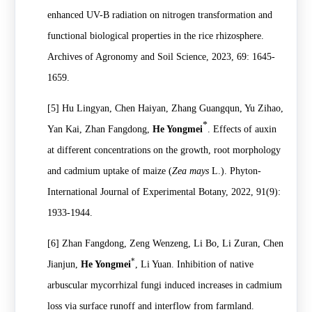
enhanced UV-B radiation on nitrogen transformation and
functional biological properties in the rice rhizosphere.
Archives of Agronomy and Soil Science, 2023, 69: 1645-
1659.
[5]
Hu Lingyan, Chen Haiyan, Zhang Guangqun, Yu Zihao,
*
Yan Kai, Zhan Fangdong,
He Yongmei
. Effects of auxin
at different concentrations on the growth, root morphology
and cadmium uptake of maize (
Zea mays
L.). Phyton-
International Journal of Experimental Botany, 2022, 91(9):
1933-1944.
[6]
Zhan Fangdong, Zeng Wenzeng, Li Bo, Li Zuran, Chen
*
Jianjun,
He Yongmei
, Li Yuan. Inhibition of native
arbuscular mycorrhizal fungi induced increases in cadmium
loss via surface runoff and interflow from farmland.