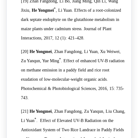
[19]
Zhan Fangdong, Li Bo, Jiang Ming, Qin Li, Wang
*
Jixiu,
He Yongmei
, Li Yuan. Effects of a root-colonized
dark septate endophyte on the glutathione metabolism in
maize plants under cadmium stress. Journal of Plant
Interactions, 2017, 12 (1): 421–428.
[20]
He Yongmei
, Zhan Fangdong, Li Yuan, Xu Weiwei,
*
Zu Yanqun, Yue Ming
. Effect of enhanced UV-B radiation
on methane emission in a paddy field and rice root
exudation of low-molecular-weight organic acids.
Photochemical & Photobiological Sciences, 2016, 15: 735-
743.
[21]
He Yongmei
, Zhan Fangdong, Zu Yanqun, Liu Chang,
*
Li Yuan
. Effect of Elevated UV-B Radiation on the
Antioxidant System of Two Rice Landrace in Paddy Fields