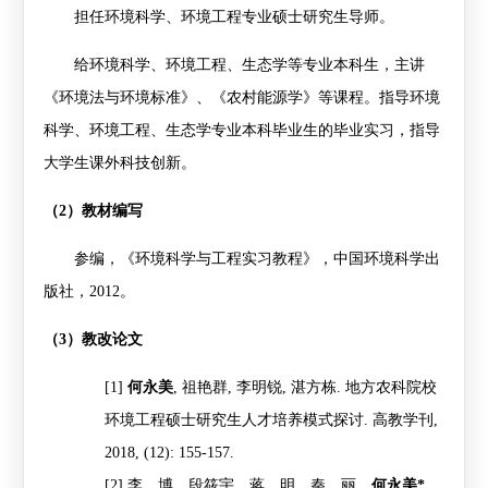
担任环境科学、环境工程专业硕士研究生导师。
给环境科学、环境工程、生态学等专业本科生，主讲
《环境法与环境标准》、《农村能源学》等课程。指导环境
科学、环境工程、生态学专业本科毕业生的毕业实习，指导
大学生课外科技创新。
（
2
）教材编写
参编，《环境科学与工程实习教程》，中国环境科学出
版社，
2012
。
（
3
）教改论文
[1]
何永美
,
祖艳群
,
李明锐
,
湛方栋
.
地方农科院校
环境工程硕士研究生人才培养模式探讨
.
高教学刊
,
2018, (12): 155-157.
[2]
李 博，段筱宇，蒋 明，秦 丽，
何永美
*
，