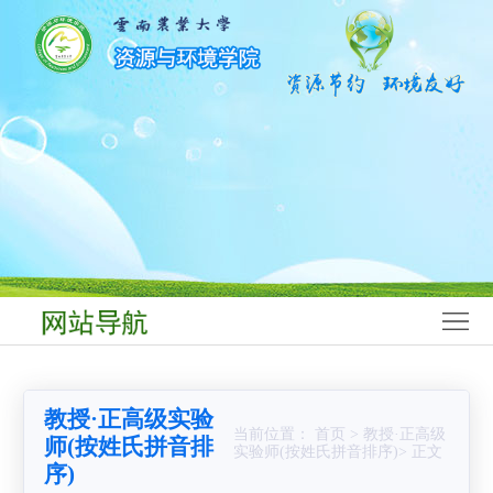
网
站
学
首
院
师
页
概
资
学
况
队
科
本
伍
建
科
研
设
生
究
科
教
生
学
学
教授·正高级实验
育
教
研
生
党
当前位置： 首页 > 教授·正高级
师(按姓氏拼音排
实验师(按姓氏拼音排序)> 正文
序)
育
究
工
群
合