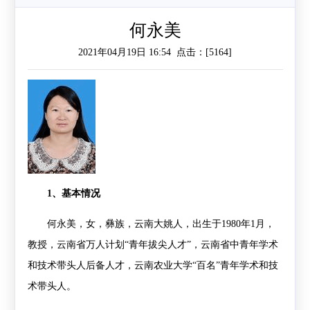
作
工
作
何永美
2021年04月19日 16:54 点击：[
5164
]
作
交
流
1
、基本情况
何永美，女，彝族，云南大姚人，出生于
1980
年
1
月，
教授，
云南省万人计划“青年拔尖人才”，云南省中青年学术
和技术带头人后备人才，云南农业大学“百名”青年学术和技
术带头人。