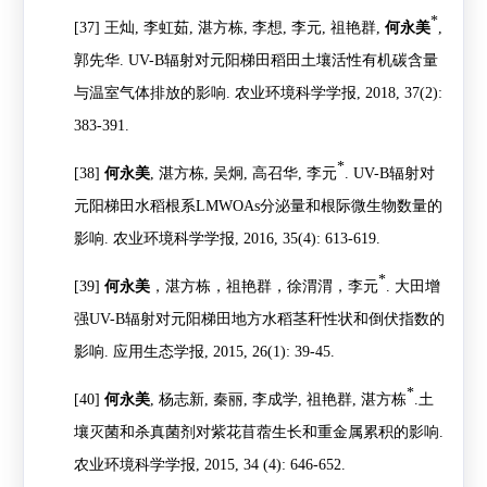
*
[37]
王灿
,
李虹茹
,
湛方栋
,
李想
,
李元
,
祖艳群
,
何永美
,
郭先华
. UV-B
辐射对元阳梯田稻田土壤活性有机碳含量
与温室气体排放的影响
.
农业环境科学学报
, 2018, 37(2):
383-391.
*
[38]
何永美
,
湛方栋
,
吴炯
,
高召华
,
李元
. UV-B
辐射对
元阳梯田水稻根系
LMWOAs
分泌量和根际微生物数量的
影响
.
农业环境科学学报
, 2016, 35(4): 613-619.
*
[39]
何永美
，湛方栋，祖艳群，徐渭渭，李元
.
大田增
强
UV-B
辐射对元阳梯田地方水稻茎秆性状和倒伏指数的
影响
.
应用生态学报
, 2015, 26(1): 39-45.
*
[40]
何永美
,
杨志新
,
秦丽
,
李成学
,
祖艳群
,
湛方栋
.
土
壤灭菌和杀真菌剂对紫花苜蓿生长和重金属累积的影响
.
农业环境科学学报
, 2015, 34 (4): 646-652.