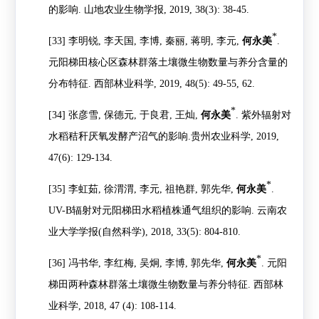
的影响
.
山地农业生物学报
, 2019, 38(3): 38-45.
*
[33]
李明锐
,
李天国
,
李博
,
秦丽
,
蒋明
,
李元
,
何永美
.
元阳梯田核心区森林群落土壤微生物数量与养分含量的
分布特征
.
西部林业科学
, 2019, 48(5): 49-55, 62.
*
[34]
张彦雪
,
保德元
,
于良君
,
王灿
,
何永美
.
紫外辐射对
水稻秸秆厌氧发酵产沼气的影响
.
贵州农业科学
, 2019,
47(6): 129-134.
*
[35]
李虹茹
,
徐渭渭
,
李元
,
祖艳群
,
郭先华
,
何永美
.
UV-B
辐射对元阳梯田水稻植株通气组织的影响
.
云南农
业大学学报
(
自然科学
), 2018, 33(5): 804-810.
*
[36]
冯书华
,
李红梅
,
吴炯
,
李博
,
郭先华
,
何永美
.
元阳
梯田两种森林群落土壤微生物数量与养分特征
.
西部林
业科学
, 2018, 47 (4): 108-114.