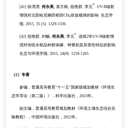
*
[41]
徐渭渭
,
何永美
,
湛方栋
,
祖艳群
,
李元
. UV-B
辐射
增强对元阳哈尼梯田稻田
CH
排放规律的影响
.
生态学
4
报
, 2015, 35 (5): 1329-1336.
*
[42]
祖艳群
,
刘畅
,
何永美
,
李元
.
连续
2
年
UV-B
辐射增
强对传统水稻品种群体磷、钾累积及异质性特征的影响
.
生态与环境学报
, 2015, 24(8): 1259-1265.
（
2
）专著
参编，普通高等教育“十一五”国家级规划教材《环境生
态学导论（第二版）》，科学出版社，
2023
年。
副主编，普通高等教育规划教材《环境土壤生态综合实
验教程》，中国环境出版社，
2022
年。