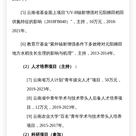
[5]
云南省基金面上项目
“UV-B
辐射增强对元阳梯田稻田
供氮特征的影响（
2018FB040
）”，
主持，
10
万元，
2018-
2021
年
。
[6]
教育厅基金
“
紫外辐射增强条件下多效唑对元阳梯田
地方水稻生长生理的影响与机理
”
，主持，
2013-2014
年。
（
2
）人才培养项目（主持）：
[7]
云南省万人计划“青年拔尖人才”项目，
50
万元，
2019-2023
年。
[8]
云南省中青年学术与技术带头人后备人才培养项
目，
12
万元，
2019-2023
年。
[9]
云南农业大学“百名”青年学术与技术带头人培养
项目，
2015-2017
年。
（
2
）科研项目（参加）