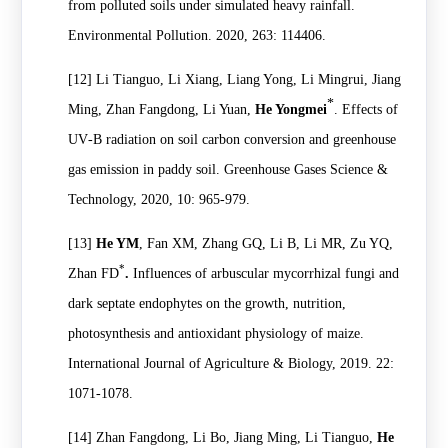
from polluted soils under simulated heavy rainfall.
Environmental Pollution. 2020, 263: 114406.
[12]
Li Tianguo, Li Xiang, Liang Yong, Li Mingrui, Jiang
*
Ming, Zhan Fangdong, Li Yuan,
He Yongmei
. Effects of
UV‐B radiation on soil carbon conversion and greenhouse
gas emission in paddy soil. Greenhouse Gases Science &
Technology, 2020, 10: 965-979.
[13]
He YM
, Fan XM, Zhang GQ, Li B, Li MR, Zu YQ,
*
Zhan FD
.
Influences of arbuscular mycorrhizal fungi and
dark septate endophytes on the growth, nutrition,
photosynthesis and antioxidant physiology of maize.
International Journal of Agriculture & Biology, 2019. 22:
1071-1078.
[14]
Zhan Fangdong
, Li Bo, Jiang Ming, Li Tianguo,
He