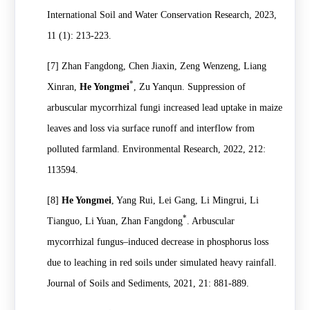
International Soil and Water Conservation Research, 2023,
11 (1): 213-223.
[7]
Zhan Fangdong, Chen Jiaxin, Zeng Wenzeng, Liang
*
Xinran,
He Yongmei
, Zu Yanqun. Suppression of
arbuscular mycorrhizal fungi increased lead uptake in maize
leaves and loss via surface runoff and interflow from
polluted farmland. Environmental Research, 2022, 212:
113594.
[8]
He Yongmei
, Yang Rui, Lei Gang, Li Mingrui, Li
*
Tianguo, Li Yuan, Zhan Fangdong
. Arbuscular
mycorrhizal fungus–induced decrease in phosphorus loss
due to leaching in red soils under simulated heavy rainfall.
Journal of Soils and Sediments, 2021, 21: 881-889.