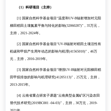
（
1
）科研项目（主持）
[1]
国家自然科学基金项目
“
温度和
UV-B
辐射增加对元阳
梯田稻田土壤氮素平衡与转化的影响
(32060287)”
，
35
万元，
主持，
2021-2024
年。
[2]
国家自然科学基金项目
“UV-B
辐射对稻田土壤活性有
机碳和甲烷产生周年动态的影响与机理
(41565010)”
，
46
万
元，主持，
2016-2019
年。
[3]
国家自然科学基金项目
“
增强
UV-B
辐射对元阳梯田稻
田甲烷排放的影响与机理研究
(41205113)”
，
25
万元，主持，
2013-2015
年。
[4]
云南省重点研发子课题“云南典型金属矿区污染农田
替代技术研究
(2019BC001 -04-03)
”，主持，
30
万元，
2019-
2021
年。