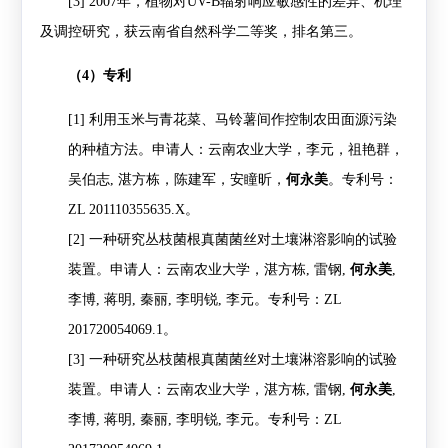
[3]
2007
年，植物对
UV-B
辐射响应敏感性的差异、机理
及调控研究，获云南省自然科学二等奖，排名第三。
（
4
）专利
[1]
利用玉米与青花菜、马铃薯间作控制农田面源污染
的种植方法。申请人：云南农业大学，李元，祖艳群，
吴伯志
,
湛方栋
，陈建军，安瞳昕，
何永美
。专利号：
ZL 201110355635.X
。
[2]
一种研究丛枝菌根真菌菌丝对土壤淋溶影响的试验
装置。申请人：云南农业大学，
湛方栋
,
雷钢
,
何永美
,
李博
,
蒋明
,
秦丽
,
李明锐
,
李元
。
专利号：
ZL
201720054069.1
。
[3]
一种研究丛枝菌根真菌菌丝对土壤淋溶影响的试验
装置。
申请人：云南农业大学，
湛方栋
,
雷钢
,
何永美
,
李博
,
蒋明
,
秦丽
,
李明锐
,
李元。专利号：
ZL