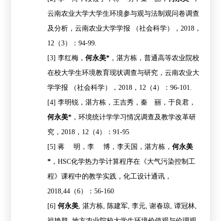
云南农业大学大学生环境参与观与法制观问卷调查
及分析，云南农业大学学报
（社会科学），
2018
，
12
（
3
）：
94-99.
[3]
李红梅，
何永美
*
，湛方栋，普通高等农业院校
在校大学生环境教育现状调查与研究，云南农业大
学学报
（社会科学），
2018
，
12
（
4
）：
96-101.
[4]
李明锐，湛方栋，王吉秀，秦 丽，于良君，
何永美
*
，环境统计学学习情况调查及教学改革研
究，
2018
，
12
（
4
）：
91-95
[5]
蒋
明，李
博，李天国，湛方栋，
何永美
*
，
HSC
化学热力学计算程序在《大气污染控制工
程》课程中的教学实践，化工设计通讯，
2018,44
（
6
）：
56-160
[6]
何永美
,
湛方栋
,
陈建军
,
李元
,
谢春琼
,
谭冠林
,
祖艳群
.
地方农业院校大学生环境价值观与伦理观