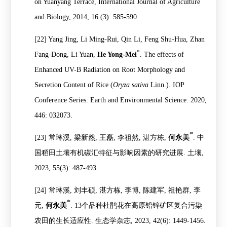
on Yuanyang Terrace, International Journal of Agriculture
and Biology, 2014, 16 (3): 585-590.
[22]
Yang Jing, Li Ming-Rui, Qin Li, Feng Shu-Hua, Zhan
*
Fang-Dong, Li Yuan,
He Yong-Mei
.
The effects of
Enhanced UV-B Radiation on Root Morphology and
Secretion Content of Rice (
Oryza sativa
Linn.). IOP
Conference Series: Earth and Environmental Science. 2020,
446: 032073.
*
[23]
常琳溪
,
梁新然
,
王磊
,
李祖然
,
湛方栋
,
何永美
.
中
国稻田土壤有机碳汇特征与影响因素的研究进展
.
土壤
,
2023, 55(3): 487-493.
[24]
常琳溪
,
刘丰硕
,
湛方栋
,
李博
,
陈建军
,
祖艳群
,
李
*
元
,
何永美
. 13
个品种杜鹃花在高原铅锌矿区复合污染
农田的生长适应性
.
生态学杂志
, 2023, 42(6): 1449-1456.