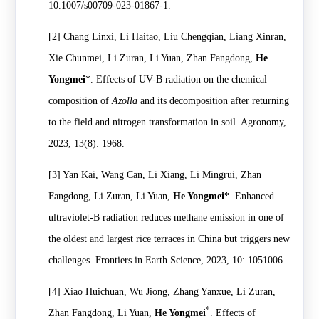
10.1007/s00709-023-01867-1.
[2]
Chang Linxi, Li Haitao, Liu Chengqian, Liang Xinran,
Xie Chunmei, Li Zuran, Li Yuan, Zhan Fangdong,
He
Yongmei
*. Effects of UV-B radiation on the chemical
composition of
Azolla
and its decomposition after returning
to the field and nitrogen transformation in soil. Agronomy,
2023, 13(8): 1968.
[3]
Yan Kai, Wang Can, Li Xiang, Li Mingrui, Zhan
Fangdong, Li Zuran, Li Yuan,
He Yongmei
*. Enhanced
ultraviolet-B radiation reduces methane emission in one of
the oldest and largest rice terraces in China but triggers new
challenges. Frontiers in Earth Science, 2023, 10: 1051006.
[4]
Xiao Huichuan, Wu Jiong, Zhang Yanxue, Li Zuran,
*
Zhan Fangdong, Li Yuan,
He Yongmei
. Effects of