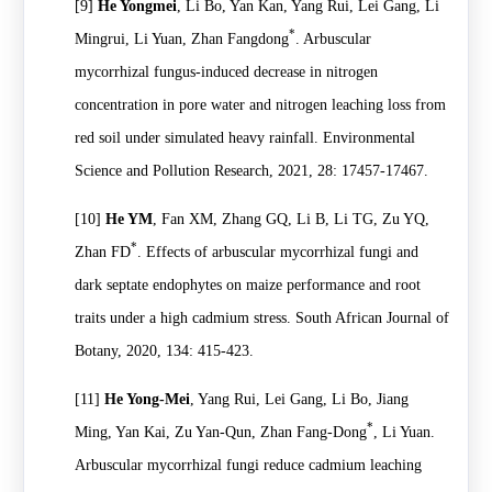
[9]
He Yongmei
, Li Bo, Yan Kan, Yang Rui, Lei Gang, Li
*
Mingrui, Li Yuan, Zhan Fangdong
. Arbuscular
mycorrhizal fungus-induced decrease in nitrogen
concentration in pore water and nitrogen leaching loss from
red soil under simulated heavy rainfall. Environmental
Science and Pollution Research, 2021, 28: 17457-17467.
[10]
He YM
, Fan XM, Zhang GQ, Li B, Li TG, Zu YQ,
*
Zhan FD
. Effects of arbuscular mycorrhizal fungi and
dark septate endophytes on maize performance and root
traits under a high cadmium stress. South African Journal of
Botany, 2020, 134: 415-423.
[11]
He Yong-Mei
, Yang Rui, Lei Gang, Li Bo, Jiang
*
Ming, Yan Kai, Zu Yan-Qun, Zhan Fang-Dong
, Li Yuan.
Arbuscular mycorrhizal fungi reduce cadmium leaching