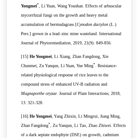
*
Yongmei
, Li Yuan, Wang Youshan. Effects of arbuscular
mycorrhizal fungi on the growth and heavy metal
accumulation of bermudagrass [
Cynodon dactylon
(L.)
Pers.] grown in a lead–zinc mine wasteland.
International
Journal of Phytoremediation, 2019, 21(9):
849-856
.
[15]
He Yongmei
, Li Xiang, Zhan Fangdong, Xie
*
Chunmei, Zu Yanqun, Li Yuan, Yue Ming
. Resistance-
related physiological response of rice leaves to the
compound stress of enhanced UV-B radiation and
Magnaporthe oryzae
. Journal of Plant Interactions, 2018,
13: 321-328.
[16]
He Yongmei
, Yang Zhixin, Li Mingrui, Jiang Ming,
*
Zhan Fangdong
, Zu Yanqun, Li Tao, Zhao Zhiwei. Effects
of a dark septate endophyte (DSE) on growth, cadmium