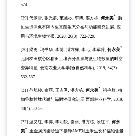
574.
*
[29]
代梦雪
,
张光群
,
范旭杪
,
李博
,
湛方栋
,
何永美
.
胁
迫生境深色有隔内生真菌生态分布与功能研究进展
.
应
用与环境生物学报
, 2020, 26(3): 722-729.
*
[30]
梁勇
,
冯书华
,
李博
,
湛方栋
,
李元
,
李军萍
,
何永美
.
元阳梯田核心区稻田土壤养分含量与微生物数量的时空
变异特征
.
云南农业大学学报
(
自然科学
), 2019, 34(3):
532-537.
*
[31]
范旭杪
,
秦丽
,
王吉秀
,
湛方栋
,
何永美
,
祖艳群
.
植
物谷胱甘肽代谢与镉耐性研究进展
.
西部林业科学
, 2019,
48(4): 50-56.
[32]
游义红
,
李博
,
李明锐
,
秦丽
,
湛方栋
,
段红平
,
何永
*
美
.
重金属污染胁迫下接种
AMF
对玉米生长和镉铅含量