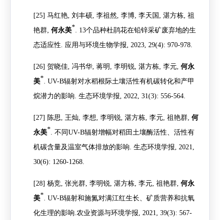
[25]
马红艳
,
刘丰硕
,
李祖然
,
李博
,
李天国
,
湛方栋
,
祖
*
艳群
,
何永美
. 13
个品种杜鹃花在铅锌采矿废弃地的生
态适应性
.
应用与环境生物学报
, 2023, 29(4): 970-978.
[26]
贺晓佳
,
冯书华
,
蒋明
,
李明锐
,
湛方栋
,
李元
,
何永
*
美
. UV-B
辐射对水稻根际土壤活性有机碳转化和产甲
烷潜力的影响
.
生态环境学报
, 2022, 31(3): 556-564.
[27]
陈思
,
王灿
,
李想
,
李明锐
,
湛方栋
,
李元
,
祖艳群
,
何
*
永美
.
不同
UV-B
辐射增幅对稻田土壤酶活性、活性有
机碳含量及温室气体排放的影响
.
生态环境学报
, 2021,
30(6): 1260-1268.
[28]
杨竞
,
张光群
,
李明锐
,
湛方栋
,
李元
,
祖艳群
,
何永
*
美
. UV-B
辐射和施氮对满江红生长、矿质营养和抗氧
化生理的影响
.
农业资源与环境学报
, 2021, 39(3): 567-