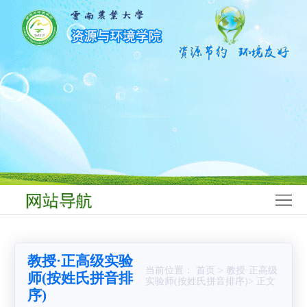
网
站
学
首
院
师
页
概
资
学
况
队
科
本
伍
建
科
研
设
生
究
科
教
生
学
学
教授·正高级实验
育
教
研
生
党
当前位置： 首页 > 教授·正高级
师(按姓氏拼音排
实验师(按姓氏拼音排序)> 正文
序)
育
究
工
群
合