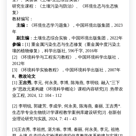
研究生课程：《土壤污染与防治》、《环境生态与生态恢
复》
教材编写：
主编：
《环境生态学习题集》，中国环境出版集团，
2023
年
副主编
：土壤生态综合实验，中国环境出版集团，
2022
年
参编：
[1]
重金属污染生态与生态修复（重金属中度污染土
壤的植物修复）
,
科学出版社
, 596
千字
, 2016
年
[2]
《环境科学与工程实习教程》，中国环境科学出版社，
2012
年
[3]
《环境科学实验教程》，中国环境科学出版社，
2007
年
8、
教改论文
[1]
王吉秀
,
李元
,
何永美
,
李博
,
陈海燕
,
李明锐
.
融入
“
三下
乡
”
思政元素构建《环境科学概论》课程内容研究
[J] .
热带农
业工程
, 2024, 12: 104 - 112
[2]
李明锐
,
郭建芳
,
李成学
,
何永美
,
陈海燕
,
秦丽
,
王吉秀
*.
生态学专业生物统计学课程教学案例库建设研究
[J] .
创新创
业理论研究与实践
, 2024, 7: 41 - 43
[3]
王吉秀
,
李祖然
,
湛方栋
,
李博
,
秦丽
,
何永美
,
李元
,
祖艳
群
.
土壤
-
生态综合实验课程虚拟仿真教学体系构建与实践
[J]