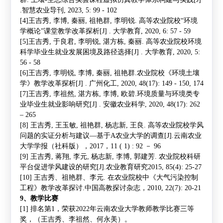
.
智慧农业导刊
, 2023, 5: 99 - 102
[4]
王吉秀
,
李博
,
秦丽
,
祖艳群
,
李明锐
.
高等农业院校
“
环境
学概论
”
课堂教学改革探析
[J] .
大学教育
, 2020, 6: 57 - 59
[5]
王吉秀
,
于良君
,
李明锐
,
湛方栋
,
秦丽
.
高等农业院校环境
科学毕业生就业发展困境及路径选择
[J] .
大学教育
, 2020, 5:
56 - 58
[6]
王吉秀
,
李明锐
,
李博
,
秦丽
,
祖艳群
.
农业院校《环境土壤
学》教学改革探析
[J] .
广州化工
, 2020, 48(17): 149 - 150, 174
[7]
王吉秀
,
李祖然
,
湛方栋
,
李博
,
欧碧
.
环境质量与环境类专
业毕业生就业影响研究
[J] .
安徽农业科学
, 2020, 48(17): 262
– 265
[8]
王吉秀
,
王玉敏
,
祖艳群
,
杨志新
,
王良
.
高等农业院校学风
问题的实证分析与建议
—
基于
A
农业大学的调查
[J].
云南农业
大学学报（社科版），
2017
，
11 ( 1) : 92
－
96
[9]
王吉秀
,
蒋翔
,
李元
,
杨志新
,
李博
,
郭建芳
.
农业院校科研
平台促进学风建设的研究
[J].
农业教育研究
2015, 85(4): 25-27
[10]
王吉秀、祖艳群、李元
.
在农业院校中《大气污染控制
工程》教学改革探讨
.
中国高教探讨杂志，
2010, 22(7): 20-21
9
、教学比赛
[1]
排名第
1
，荣获
2022
年云南农业大学教师教学比赛三等
奖，（
王吉秀
、李祖然、何永美）。