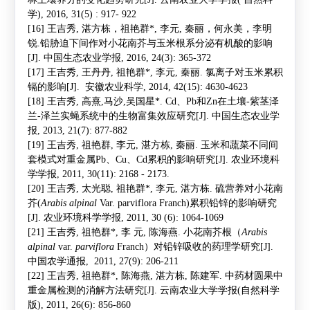
学
), 2016, 31(5) : 917- 922
[16]
王吉秀
,
湛方栋，祖艳群
*
,
李元
,
秦丽，何永美，李明
锐
.
铅胁迫下间作对小花南芥与玉米根系分泌有机酸的影响
[J].
中国生态农业学报
, 2016, 24(3): 365-372
[17]
王吉秀
,
王丹丹
,
祖艳群
*,
李元
,
秦丽
.
氯离子对玉米累积
镉的影响
[J].
安徽农业科学
, 2014, 42(15): 4630-4623
[18]
王吉秀
,
高熹
,
马沙
,
吴国星
*. Cd
、
Pb
和
Zn
在土壤
-
紫茎泽
兰
-
泽兰实蝇系统中的生物富集效应研究
[J].
中国生态农业学
报
, 2013, 21(7): 877-882
[19]
王吉秀
,
祖艳群
,
李元
,
湛方栋
,
秦丽
.
玉米和蔬菜不同间
套模式对重金属
Pb
、
Cu
、
Cd
累积的影响研究
[J].
农业环境科
学学报
, 2011, 30(11): 2168 - 2173.
[20]
王吉秀
,
太光聪
,
祖艳群
*,
李元
,
湛方栋
.
硫营养对小花南
芥
(
Arabis alpinal
Var. parviflora Franch)
累积铅锌的影响研究
[J].
农业环境科学学报
, 2011, 30 (6): 1064-1069
[21]
王吉秀
,
祖艳群
*,
李
元
,
陈海燕
.
小花南芥根（
Arabis
alpinal
var.
parviflora
Franch
）对铅锌吸收的药理学研究
[J].
中国农学通报
, 2011, 27(9): 206-211
[22]
王吉秀
,
祖艳群
*,
陈海燕
,
湛方栋
,
陈建军
.
中药材圆果中
重金属检测的消解方法研究
[J].
云南农业大学学报
(
自然科学
版
), 2011, 26(6): 856-860