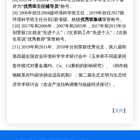
评为
“
优秀班主任辅导员
”
称号。
[9] 2006
年担任
2004
级环境科学班主任，
2019
年担任
2017
级
环境科学班主任分别
2
获
省级、校级
优秀班集体
荣誉称号。
[10] 2017
年和
2006
年，
2007
年和
2005
年，
2017
年和
2013
年分
别荣获
2
次就业
“
先进个人
”
；
2
次资助工作
“
先进个人
”
；
2
次新
生军训
“
优秀教师
”
荣誉称号。
[11] 2019
年和
2011
年、
2010
年分别荣获优秀论文，第八届和
第四届全国农业环境科学学术研讨会中《玉米和不同蔬菜间
套作模式对重金属
Pb
、
Cu
、
Cd
累积的影响研究》、《间作植
物根系对
Pb
斑块胁迫适应机制》；第二届生态文明与生态经
济学术研讨会《农业产业结构调整与低碳经济探讨》。
【
关闭
】