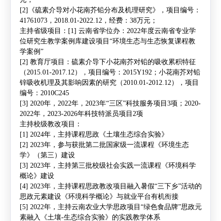
[2]
《硫素介导对小花南芥铅分布及机理研究》，项目编号：
41761073
，
2018.01-2022.12
，经费：
38
万元；
主持省级项目：
[1]
云南省学位办：
2022
年度云南省专业学
位研究生教学案例库建设项目
“
环境生态与生态恢复课程教
学案例
”
[2]
教育厅项目：硫素介导下小花南芥对铅的吸收累积特征
（
2015.01-2017.12
），项目编号：
2015Y192
；小花南芥对铅
锌吸收机理及其影响因素的研究（
2010.01-2012.12
），项目
编号：
2010C245
[3]
2020
年，
2022
年，
2023
年
“
三区
”
科技服务项目
3
项；
2020-
2022
年，
2023-2026
年科技特派员项目
2
项
主持校级教改项目：
[1]
2024
年，
主持
课程思政《土壤生态综合实验》
[2]
2023
年，参与获批第二批国家级一流课程《环境生态
学》（第三）建设
[3] 2023
年，
主持
第三批校级社会实践一流课程《环境科学
概论》建设
[4] 2023
年，
主持
课程思政教改项目融入暑假
“
三下乡
”
活动的
思政元素建设《环境科学概论》与就业平台有机衔接
[5] 2022
年，
主持
云南农业大学思政项目
“
绿色食品牌
”
思政元
素融入《土壤
-
生态综合实验》的实践教学体系