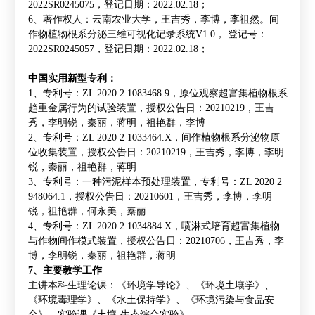
2022SR0245075
，登记日期：
2022.02.18
；
6
、著作权人：云南农业大学，王吉秀，李博，李祖然。间
作物植物根系分泌三维可视化记录系统
V1.0
，
登记号：
2022SR0245057
，登记日期：
2022.02.18
；
中国实用新型专利：
1
、专利号：
ZL 2020 2 1083468.9
，原位观察超富集植物根系
趋重金属行为的试验装置，授权公告日：
20210219
，
王吉
秀
，李明锐，秦丽，蒋明，祖艳群，李博
2
、专利号：
ZL 2020 2 1033464.X
，间作植物根系分泌物原
位收集装置，授权公告日：
20210219
，
王吉秀
，李博，李明
锐，秦丽，祖艳群，蒋明
3
、专利号：一种污泥样本预处理装置，专利号：
ZL 2020 2
948064.1
，授权公告日：
20210601
，
王吉秀
，李博，李明
锐，祖艳群，何永美，秦丽
4
、专利号：
ZL 2020 2 1034884.X
，喷淋式培育超富集植物
与作物间作模式装置，授权公告日：
20210706
，
王吉秀
，李
博，李明锐，秦丽，祖艳群，蒋明
7
、主要教学工作
主讲本科生理论课：《环境学导论》、《环境土壤学》、
《环境毒理学》、《水土保持学》、《环境污染与食品安
全》、实验课《土壤
-
生态综合实验》