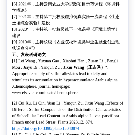
[6] 2021
年，
主持
云南农业大学思政项目示范课程《环境科
学概论》
[7] 2021
年，
主持第二批
校级虚拟仿真实验一流课程《生态
-
土壤综合实验》建设
[8]
2020
年，
主持第一批
校级线下一流课程《环境土壤学》
建设
[9]
2019
年，
主持
校级《农业院校环境类毕业生就业创业现
状调查分析》
五、发表科研论文
[1] Lei Wang , Yuxuan Gao
, Xiaohui Han , Zuran Li , Fengli
Mou , Jiayu Bi , Yanqun Zu ,
Jixiu Wang
（王吉秀）
*
.
Appropriate supply of sulfur alleviates lead toxicity and
stimulates its accumulation in hyperaccumulator Arabis alpina
,Chemosphere, journal homepage:
www.elsevier.com/locate/chemosphere
[2] Cui Xu, Li Qin, Yuan Li , Yanqun Zu,
Jixiu Wang .
Effects of
Different Sulfur
Compounds on the Distribution Characteristics
of Subcellular Lead Content in Arabis alpina L. var. parviflora
Franch under Lead Stress. Plants 2023,12, 874.
https://doi.org/10.3390/plants12040874
[3] Xu Cui, Liu Cui, Zuran Li, Yanqun Zu & Jixiu Wang