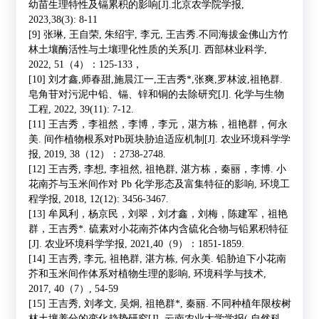
幼苗生理特性及镉累积的影响
[J].
北京农学院学报
,
2023,38(3): 8-11
[9]
张琳
,
王自荣
,
朱绍宇
,
李元
,
王吉秀
.
不同海拔金佛山方竹
林土壤酶活性与土壤理化性质的关系
[J].
西部林业科学
,
2022, 51
（
4
）：
125-133
，
[10]
刘才鑫
,
师春甜
,
施晨江一
,
王吉秀
*,
张爽
,
罗林波
,
祖艳群
.
皂角苷对污泥中铅、镉、锌和铜的去除研究
[J].
化学与生物
工程
, 2022, 39(11): 7-12.
[11]
王吉秀
，李祖然，李博，李元，湛方栋，祖艳群，何永
美
.
间作植物根系对
Pb
斑块胁迫适应机制
[J].
农业环境科学学
报
, 2019, 38
（
12
）：
2738-2748.
[12]
王吉秀
,
李想
,
李祖然
,
祖艳群
,
湛方栋，秦丽，李博
.
小
花南芥与玉米间作对
Pb
化学形态及富集特征的影响
,
环境工
程学报
, 2018, 12(12): 3456-3467.
[13]
牟凤利，杨京民，刘翠，刘才鑫，刘梅，陈建军，祖艳
群，
王吉秀
*
.
硫素对小花南芥体内含硫化合物与铅累积特征
[J].
农业环境科学学报
, 2021,40
（
9
）：
1851-1859.
[14]
王吉秀
,
李元
,
祖艳群
,
湛方栋
,
何永美
.
铅胁迫下小花南
芥和玉米间作体系对植物生理的影响
,
环境科学与技术
,
2017, 40
（
7
）
, 54-59
[15]
王吉秀
,
刘孝文
,
吴炯
,
祖艳群
*
,
秦丽
.
不同种植年限桉树
林土壤养分的变化趋势研究
[J].
云南农业大学学报
(
自然科