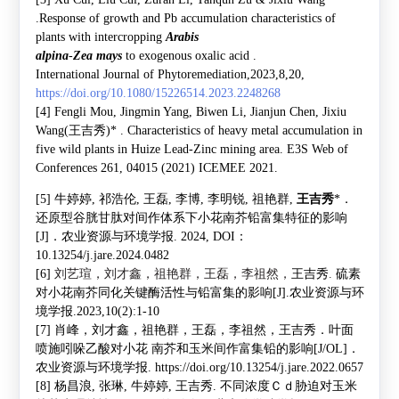
.
Response of growth and Pb accumulation characteristics of
plants with intercropping
Arabis
alpina
-
Zea mays
to exogenous oxalic acid .
International Journal of Phytoremediation,2023,8,20,
https://doi.org/10.1080/15226514.2023.2248268
[4] Fengli Mou, Jingmin Yang, Biwen Li, Jianjun Chen, Jixiu
Wang(
王吉秀
)* . Characteristics of heavy metal accumulation in
five wild plants in Huize Lead-Zinc mining area. E3S Web of
Conferences 261, 04015 (2021) ICEMEE 2021.
[5]
牛婷婷
,
祁浩伦
,
王磊
,
李博
,
李明锐
,
祖艳群
,
王吉秀
*
．
还原型谷胱甘肽对间作体系下小花南芥铅富集特征的影响
[J]
．农业资源与环境学报
. 2024, DOI
：
10.13254/j.jare.2024.0482
[6]
刘艺瑄，刘才鑫，祖艳群，王磊，李祖然，
王吉秀
.
硫素
对小花南芥同化关键酶活性与铅富集的影响
[J].
农业资源与环
境学报
.2023,10(2):1-10
[7]
肖峰，刘才鑫，祖艳群，王磊，李祖然，
王吉秀
．叶面
喷施吲哚乙酸对小花
南芥和玉米间作富集铅的影响
[J/OL]
．
农业资源与环境学报
. https://doi.org/10.13254/j.jare.2022.0657
[8]
杨昌浪
,
张琳
,
牛婷婷
,
王吉秀
.
不同浓度Ｃｄ胁迫对玉米