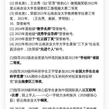
[2]
排名第
1
，
王吉秀
《以
“
匠育
”
致初心》微视频荣获
2022
年
度云南农业大学首届教职工微视频大赛二等奖
[3]
排名第
1
，荣获
2021
年云南农业大学教师教学比赛三等
奖，
2021
年。（
王吉秀
、秦丽、李明锐）。
10
、荣誉称号
[1] 2024
年度校级
“
教学名师
”
荣誉称号。
[2] 2023
年度校级
“
优秀学业导师
”
荣誉称号。
[3] 2019
年度授予
“
红云园丁奖
”
荣誉称号。
[4] 2022
年和
2023
年云南农业大学大学生暑假
“
三下乡
”
社会实
践活动中，
2
次荣获
“
先进个人
”
称号。
[5]
指导
2022
级农业资源与环境刘振东获
2023
年
“
学创杯
”
省级
二等奖。
[6]
指导
2020
级环科班学生王宇莹参加
2022
年
全国大学生生命
科学竞赛
“IAA
调控小花南芥与玉米间作对铅富集特征研
究
”
获
云南赛区三等奖
。
[7]
指导
2020
级环科张心茹学生参加中国国际第八届
互联网
+
比赛
，陌上芋人
——
一心一芋助力乡村振兴（
2020
级张心
茹）获云南农业大学
铜奖
。
[8] 2021
年，
2020
年，
2014
年在云南农业大学学生工作中被