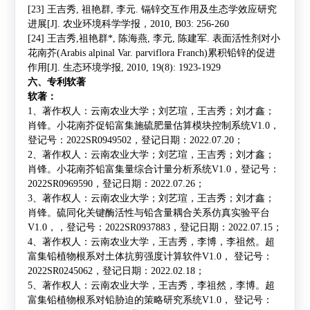
[23]
王吉秀
,
祖艳群
,
李元
.
镉锌交互作用及生态学效应研究
进展
[J].
农业环境科学学报，
2010, B03: 256-260
[24]
王吉秀
,
祖艳群
*,
陈海燕
,
李元
,
陈建军
.
表面活性剂对小
花南芥
(Arabis alpinal Var. parviflora Franch)
累积铅锌的促进
作用
[J].
生态环境学报
, 2010, 19(8): 1923-1929
六、专利软著
软著：
1
、著作权人：云南农业大学；刘艺瑄，王吉秀；刘才鑫；
肖锋。小花南芥促铅富集施硫肥量估算模块控制系统
V1.0
，
登记号：
2022SR0949502
，登记日期：
2022.07.20
；
2
、著作权人：云南农业大学；刘艺瑄，王吉秀；刘才鑫；
肖锋。小花南芥铅富集量综合计量分析系统
V1.0
，登记号：
2022SR0969590
，登记日期：
2022.07.26
；
3
、著作权人：云南农业大学；刘艺瑄，王吉秀；刘才鑫；
肖锋。硫同化关键酶活性与铅含量耦合关系仿真实验平台
V1.0
，，登记号：
2022SR0937883
，登记日期：
2022.07.15
；
4
、著作权人：云南农业大学，王吉秀，李博，李祖然。超
富集铅植物根系对土体抗剪强度计算软件
V1.0
，
登记号：
2022SR0245062
，登记日期：
2022.02.18
；
5
、著作权人：云南农业大学，王吉秀，李祖然，李博。超
富集铅植物根系对铅胁迫的策略研究系统
V1.0
，
登记号：