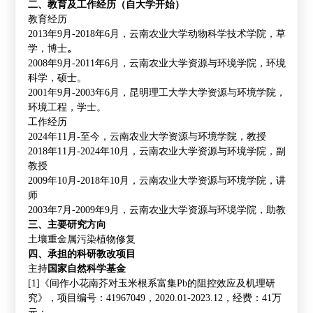
二、教育及工作经历（自大学开始）
教育经历
2013
年
9
月
-2018
年
6
月，云南农业大学动物科学技术学院，草
学，
博士
。
2008
年
9
月
-2011
年
6
月，云南农业大学资源与环境学院，环境
科学，硕士。
2001
年
9
月
-2003
年
6
月，昆明理工大学大学资源与环境学院，
环境工程，学士。
工作经历
2024
年
11
月
-
至今，云南农业大学资源与环境学院，教授
2018
年
11
月
-2024
年
10
月，云南农业大学资源与环境学院，副
教授
2009
年
10
月
-2018
年
10
月，云南农业大学资源与环境学院，讲
师
2003
年
7
月
-2009
年
9
月，云南农业大学资源与环境学院，助教
三、主要研究方向
土壤重金属污染植物修复
四、承担的科研教改项目
主持
国家自然科学基金
[1]
《间作小花南芥对玉米根系富集
Pb
的阻控效应及机理研
究》，项目编号：
41967049
，
2020.01-2023.12
，经费：
41
万
元；