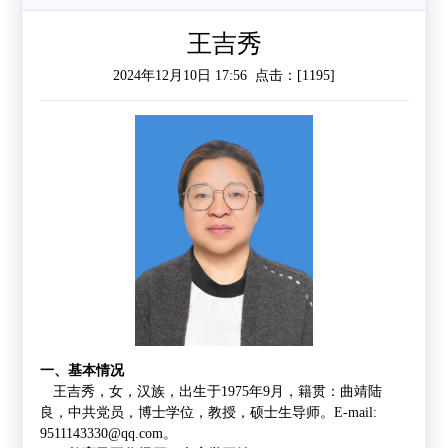
作
工
作
王吉秀
2024年12月10日 17:56 点击：[
1195
]
作
交
流
一、基本情况
王吉秀，女，汉族，出生于
1975
年
9
月，籍贯：曲靖陆
良，中共党员，博士学位，教授，硕士生导师。
E-mail:
9511143330@qq.com
。