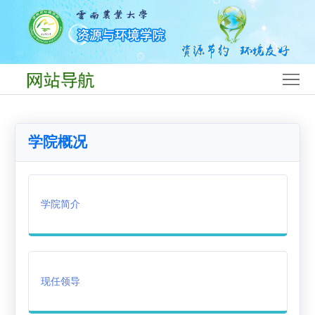
首
页
学
院
党
概
建
师
学院概况
况
工
资
人
作
队
才
学
学院简介
伍
培
科
平
养
专
台
团
业
团
学
就
现任领导
队
工
业
下