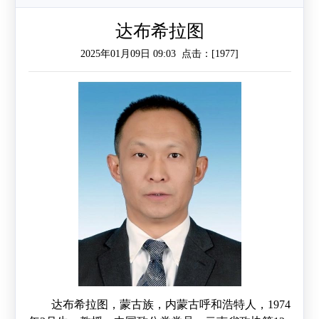
作
工
作
达布希拉图
2025年01月09日 09:03 点击：[
1977
]
作
交
流
达布希拉图
，蒙古族，内蒙古呼和浩特人，
1974