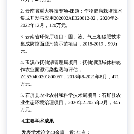
2.
云南省重大科技专项
-
课题：作物健康栽培技术
集成开发与应用
202002AE320012-02
，
2020
年
2-
2022
年
12
月，
120
万元。
3.
云南省环保厅项目：固、液、气三相碳肥技术
集成防控面源污染示范项目，
2018-2019
，
99
万
元。
4.
玉溪市抚仙湖管理局项目：抚仙湖流域休耕轮
作农业面源污染监测与评估，
ZC530400201800057
，
2018
年
8-2021
年
8
月，
471
万元。
5.
石屏县农业农村和科学技术局项目：石屏县农
业生态环境治理项目，
2020
年
2-2025
年
2
月，
345
万元。
4.主要学术成果
发表学术论文
40
余篇，近
5
年有：