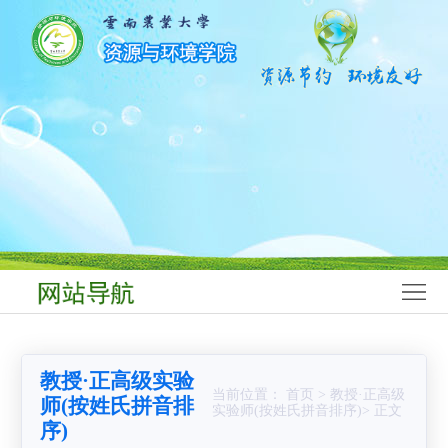
网
站
学
首
院
师
页
概
资
学
况
队
科
本
伍
建
科
研
设
生
究
科
教
生
学
学
教授·正高级实验
育
教
研
生
党
当前位置： 首页 > 教授·正高级
师(按姓氏拼音排
实验师(按姓氏拼音排序)> 正文
序)
育
究
工
群
合