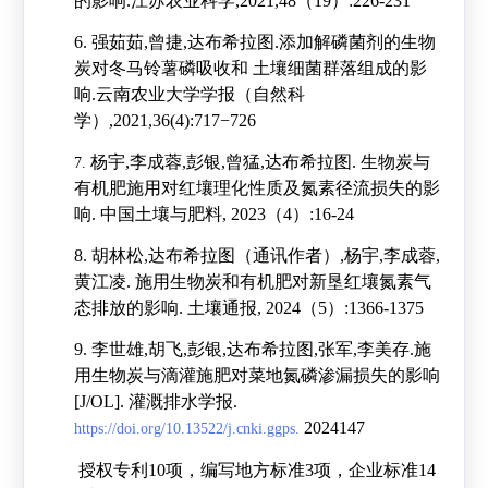
的影响
.
江苏农业科学
,2021,48
（
19
）
:226-231
6.
强茹茹
,
曾捷
,
达布希拉图
.
添加解磷菌剂的生物
炭对冬马铃薯磷吸收和
土壤细菌群落组成的影
响
.
云南农业大学学报（自然科
学）
,2021,36(4):717−726
杨宇
,
李成蓉
,
彭银
,
曾猛
,
达布希拉图
.
生物炭与
7.
有机肥施用对红壤理化性质及氮素径流损失的影
响
.
中国土壤与肥料
, 2023
（
4
）
:16-24
8.
胡林松
,
达布希拉图（通讯作者）
,
杨宇
,
李成蓉
,
黄江凌
.
施用生物炭和有机肥对新垦红壤氮素气
态排放的影响
.
土壤通报
, 2024
（
5
）
:1366-1375
9.
李世雄
,
胡飞
,
彭银
,
达布希拉图
,
张军
,
李美存
.
施
用生物炭与滴灌施肥对菜地氮磷渗漏损失的影响
[J/OL].
灌溉排水学报
.
2024147
https://doi.org/10.13522/j.cnki.ggps.
授权专利
10
项，编写地方标准
3
项，企业标准
14