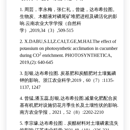
1.
周芸，李永梅，张仁礼，曾婕，达布希拉图。
生物炭、木醋液对磷尾矿堆肥进程及磷活化的影
响
.
云南农业大学学报（自然科
学）
,2019,34
（
3
）
,509-515
2.
X.DABU,S.LI,Z.CAI,T.GE,M.HAI.The effect of
potassium on photosynthetic acclimation in cucumber
2
during CO
enrichment. PHOTOSYNTHETICA,
2019,(2): 640-645
3.
彭银
,
达布希拉图
.
炭基肥和炭醋肥对土壤氮磷
钾的影响。浙江农业科学
,2019
，
60
（
7
）
:1135-
1137, 1247
4.
曾猛
,
潘玉蕊
,
彭银
,
达布希拉图
.
减量化肥配合炭
基有机肥对设施切花月季生长及土壤性状的影响
.
南方农业学报，
2021
，
52
（
8
）
:2202-2210
5.
李宗壕
,
达布希拉图．炭醋材料对土壤磷素流失