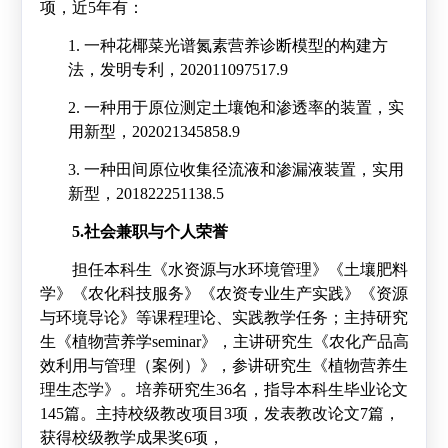
项，近
5
年有：
1.
一种花椰菜光谱氮素营养诊断模型的构建方
法，发明专利，
202011097517.9
2.
一种用于原位测定土壤饱和渗透率的装置，实
用新型，
202021345858.9
3.
一种田间原位收集径流液和渗漏液装置，实用
新型，
201822251138.5
5.社会兼职与个人荣誉
担任本科生《水资源与水环境管理》《土壤肥料
学》《农化科技服务》《农资专业生产实践》《资源
与环境导论》等课程理论、实践教学任务；主持研究
生《植物营养学
seminar
》，主讲研究生《农化产品高
效利用与管理（案例）》，参讲研究生《植物营养生
理生态学》。培养研究生
36
名，指导本科生毕业论文
145
篇。主持校级教改项目
3
项，发表教改论文
7
篇，
获得校级教学成果奖
6
项，