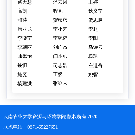
路天慧
潘云凤
王婷
高刘
程亮
狄义宁
和萍
贺密密
贺思腾
康亚龙
李小艺
李超
李晓宁
李琬婷
李阳
李朝丽
刘广杰
马诗云
帅馨怡
闫本帅
杨珺
钱恒
司志浩
左进香
施雯
王媛
姚智
杨建洪
张继来
云南农业大学资源与环境学院 版权所有 2020
联系电话：0871-65227651