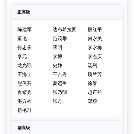
正高级
陈建军
达布希拉图
段红平
董艳
范茂攀
何永美
何忠俊
蒋明
李永梅
李元
李博
李杰庆
龙光强
史静
汤利
王海宁
王吉秀
魏兰芳
熊俊芬
夏运生
徐智
肖靖秀
张乃明
赵正雄
湛方栋
张丹
郑毅
祖艳群
副高级