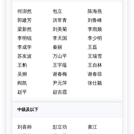
何澍然
包立
陈海燕
郭建芳
洪常青
刘鲁峰
梁新然
刘美菊
李雨频
李明锐
李天国
李少明
李成学
秦丽
王磊
苏友波
万山平
王瑞雪
王豹
王宇蕴
王自林
吴炯
谢春梅
谢春琼
阎凯
尹元萍
张仕颖
赵平
赵吉霞
中级及以下
刘喜帅
彭立功
黄江