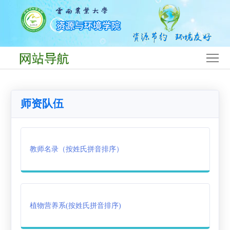
首
页
学
院
党
概
建
师
师资队伍
况
工
资
人
作
队
才
学
教师名录（按姓氏拼音排序）
伍
培
科
平
养
专
台
团
业
团
学
就
植物营养系(按姓氏拼音排序)
队
工
业
下