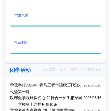
作
创
载
学生风采
业
专
区
规章制度
团学活动
当前位置： 首页 > 团学工作> 团学活动
学院举行2026年“青马工程”培训班开班仪
2026/06/26
式暨第一讲
以赛促学践环保初心 知行合一护生态家园
2026/06/16
——学校第十六届环保知识...
学院邀请专家举办“快记单词的逻辑密
2026/05/20