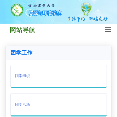
首
页
学
院
党
概
建
师
团学工作
况
工
资
人
作
队
才
学
团学组织
伍
培
科
平
养
专
台
团
业
团
学
就
团学活动
队
工
业
下