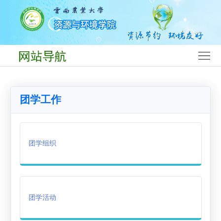
首
页
学
院
党
概
建
师
团学工作
况
工
资
人
作
队
才
学
团学组织
伍
培
科
平
养
专
台
团
业
团
学
就
团学活动
队
工
业
下