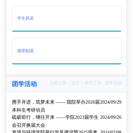
作
创
载
学生风采
业
专
区
规章制度
团学活动
当前位置： 首页 > 团学工作> 团学活动
携手并进，筑梦未来 —— 我院举办2026届
2024/09/29
本科生考研动员
砥砺前行，继往开来 ——学院2023届学生
2024/09/26
会召开换届大会
资源与环境学院举行学风建设暨2025届考
2024/07/08