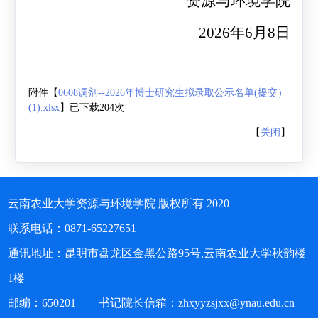
资源与环境学院
2026
年
6
月
8
日
附件【
0608调剂--2026年博士研究生拟录取公示名单(提交）
(1).xlsx
】已下载
204
次
【
关闭
】
云南农业大学资源与环境学院 版权所有 2020
联系电话：0871-65227651
通讯地址：昆明市盘龙区金黑公路95号,云南农业大学秋韵楼
1楼
邮编：650201 书记院长信箱：zhxyyzsjxx@ynau.edu.cn