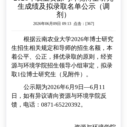
生成绩及拟录取名单公示（调
作
工
作
剂）
作
交
2026年06月09日 09:13 点击：[
367
]
流
根据云南农业大学
2026
年博士研究
生招生相关规定和导师的招生名额，本
着公平、公正，择优录取的原则，经资
源与环境学院招生领导小组审定，拟录
取
1
位博士研究生（见附件）。
公示期为
2026
年
6
月
9
日—
6
月
11
日，如有异议请向资源与环境学院反
馈，电话：
0871-65220392
。