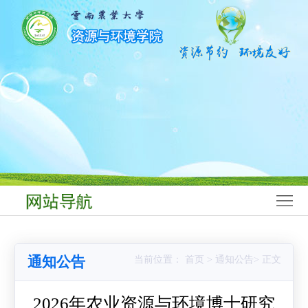
网
站
学
首
院
师
页
概
资
学
况
队
科
本
伍
建
科
研
设
生
究
科
教
生
学
学
通知公告
当前位置： 首页 > 通知公告> 正文
育
教
研
生
党
育
究
工
群
2026年农业资源与环境博士研究
合