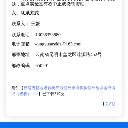
题，重点实验室有权中止或撤销资助。
六、联系方式
联系人：
王媛
联系电话：
13036353880
电子邮箱：
wangyuansddz@163.com
邮寄地址：
云南省昆明市盘龙区沣源路
452
号
邮政编码：
650201
附件【
云南省耕地培育与产能提升重点实验室开放课题申请
书（模板）.doc
】已下载
319
次
【
关闭
】