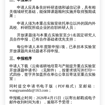
申请人应具备良好科研道德和诚信记录，具有相
关领域研究基础，能保障课题顺利实施并取得预期成
果；
申请人须为本重点实验室依托单位以外的国内外
高校、科研院所或企业的在职科研人员；
开放课题须与本重点实验室至少
1
名固定研究人
员合作申报，已有合作基础者优先支持；
每位申请人本年度限申报
1
项，已承担本实验室
开放课题尚未结题者不得申报。
三、申报程序
申请人下载《云南省耕地培育与产能提升重点实验室
开放课题申请书》（见附件），按要求填写并打印一
式四份，签字并加盖所在单位公章后寄送至重点实验
室；
同时提交申请书电子版（
PDF
格式）至邮箱：
wangyuansddz@163.com
；
申报截止时间：
2026
年
4
月
15
日（以寄出邮戳或电子
邮件收到时间为准），逾期不予受理；