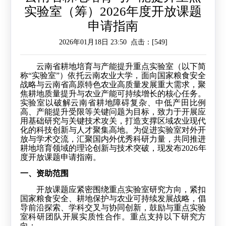
实验室（筹）2026年度开放课题
作
工
作
申请指南
作
交
2026年01月18日 23:50 点击：[
549
]
流
云南省耕地培育与产能提升重点实验室（以下简
称“实验室”）依托云南农业大学，面向国家粮食安全
战略与云南省高原特色农业高质量发展重大需求，聚
焦耕地质量提升与农业产能可持续增长的核心任务。
实验室以破解云南省耕地障碍复杂、中低产田比例
高、产能提升受限等关键问题为目标，致力于开展应
用基础研究与关键技术攻关，打造支撑区域农业现代
化的科技创新与人才聚集高地。为促进实验室对外开
放与学术交流，汇聚国内外优秀科研力量，共同推进
耕地培育领域的理论创新与技术突破，现发布
2026
年
度开放课题申请指南。
一、资助范围
开放课题应紧密围绕重点实验室研究方向，紧扣
国家粮食安全、耕地保护与农业可持续发展战略，倡
导前沿探索、学科交叉与协同创新，鼓励与重点实验
室科研团队开展实质性合作。重点支持以下研究方
向：