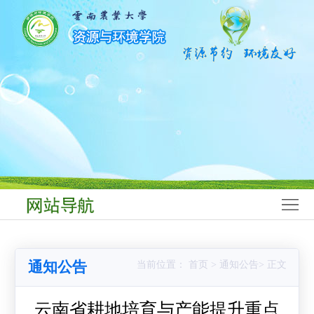
网
站
学
首
院
师
页
概
资
学
况
队
科
本
伍
建
科
研
设
生
究
科
教
生
学
学
通知公告
当前位置： 首页 > 通知公告> 正文
育
教
研
生
党
育
究
工
群
云南省耕地培育与产能提升重点
合