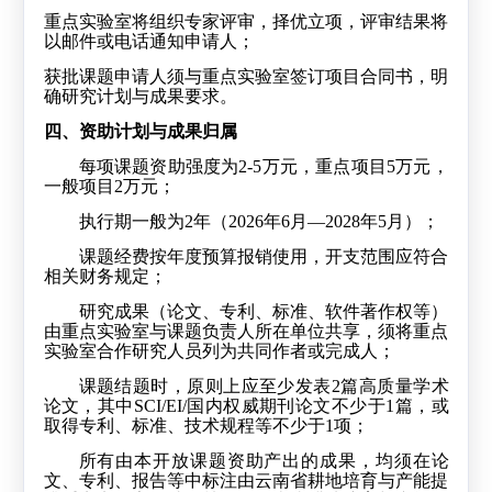
重点实验室将组织专家评审，择优立项，评审结果将
以邮件或电话通知申请人；
获批课题申请人须与重点实验室签订项目合同书，明
确研究计划与成果要求。
四、资助计划与成果归属
每项课题资助强度为
2-5
万元，重点项目
5
万元，
一般项目
2
万元；
执行期一般为
2
年（
2026
年
6
月
—2028
年
5
月）；
课题经费按年度预算报销使用，开支范围应符合
相关财务规定；
研究成果（论文、专利、标准、软件著作权等）
由重点实验室与课题负责人所在单位共享，须将重点
实验室合作研究人员列为共同作者或完成人；
课题结题时，原则上应至少发表
2
篇高质量学术
论文，其中
SCI/EI/
国内权威期刊论文不少于
1
篇，或
取得专利、标准、技术规程等不少于
1
项；
所有由本开放课题资助产出的成果，均须在论
文、专利、报告等中标注由云南省耕地培育与产能提