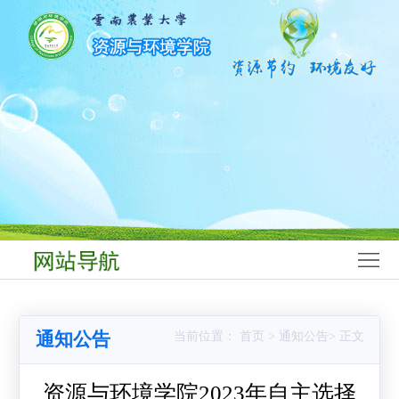
网
站
学
首
院
师
页
概
资
学
况
队
科
本
伍
建
科
研
设
生
究
科
教
生
学
学
通知公告
当前位置： 首页 > 通知公告> 正文
育
教
研
生
党
育
究
工
群
资源与环境学院2023年自主选择
合