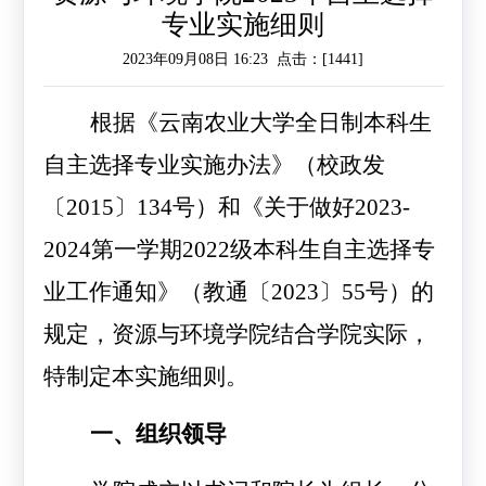
专业实施细则
作
工
作
2023年09月08日 16:23 点击：[
1441
]
作
交
根据《云南农业大学全日制本科生
流
自主选择专业实施办法》（校政发
〔2015〕134号
）和《关于做好
2023-
2024
第一学期
2022
级本科生自主选择专
业工作通知》（教通
〔2023〕55号
）的
规定，资源与环境学院结合学院实际，
特制定本实施细则。
一、组织领导