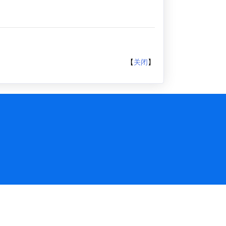
【
关闭
】