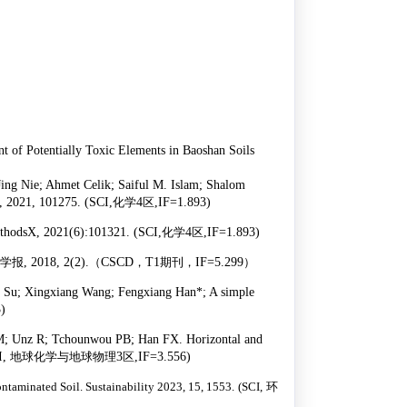
t of Potentially Toxic Elements in Baoshan Soils
ing Nie; Ahmet Celik; Saiful M. Islam; Shalom
, 2021, 101275. (SCI,
化学
4
区
,IF=1.893)
MethodsX, 2021(6):101321. (SCI,
化学
4
区
,IF=1.893)
学报
, 2018, 2(2).
（
CSCD
，
T1
期刊，
IF=5.299
）
i Su; Xingxiang Wang; Fengxiang Han*; A simple
)
HM; Unz R; Tchounwou PB; Han FX. Horizontal and
I,
地球化学与地球物理
3
区
,IF=3.556)
ntaminated Soil. Sustainability 2023, 15, 1553.
(SCI,
环