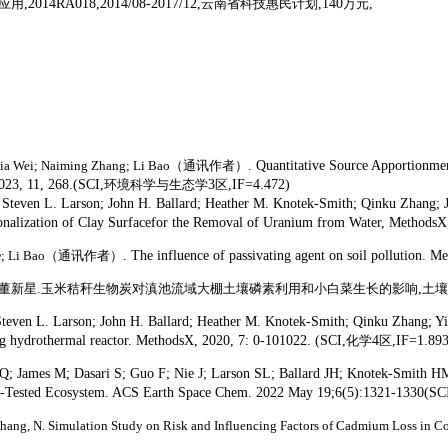
应用
,2014RA018,2014/08-2017/12,
云南省科技惠民计划
,140
万元
,
a Wei; Naiming Zhang; Li Bao
（通讯作者）
. Quantitative Source Apportionmen
23, 11, 268.(SCI,
环境科学与生态学
3
区
,IF=4.472)
Steven L. Larson; John H. Ballard; Heather M. Knotek-Smith; Qinku Zhang; J
nalization of Clay Surfacefor the Removal of Uranium from Water, MethodsX
e
; Li Bao
（通讯作者）
. The influence of passivating agent on soil pollution. 
董新星
.
玉米秸秆生物炭对滇池流域大棚土壤磷素利用和小白菜生长的影响
,
土壤
teven L. Larson; John H. Ballard; Heather M. Knotek-Smith; Qinku Zhang; Y
ng hydrothermal reactor. MethodsX, 2020, 7: 0-101022. (SCI,
化学
4
区
,IF=1.893
 Q; James M; Dasari S; Guo F; Nie J; Larson SL; Ballard JH; Knotek-Smith 
on-Tested Ecosystem. ACS Earth Space Chem. 2022 May 19;6(5):1321-1330(SC
; Zhang, N. Simulation Study on Risk and Influencing Factors of Cadmium Loss in Co