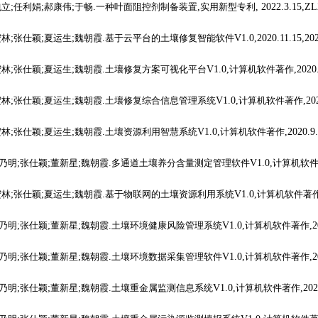
包立
;
任利娟
;
郝康伟
;
于畅
.
一种叶面阻控剂制备装置
,
实用新型专利
, 2022.3.15,Z
宏林
;
张仕颖
;
夏运生
;
魏朝霞
.
基于云平台的土壤修复智能软件
V1.0,2020.11.15,20
宏林
;
张仕颖
;
夏运生
;
魏朝霞
.
土壤修复方案可视化平台
V1.0,
计算机软件著作
,2020
宏林
;
张仕颖
;
夏运生
;
魏朝霞
.
土壤修复综合信息管理系统
V1.0,
计算机软件著作
,20
宏林
;
张仕颖
;
夏运生
;
魏朝霞
.
土壤资源利用智慧系统
V1.0,
计算机软件著作
,2020.9
乃明
;
张仕颖
;
董新星
;
魏朝霞
.
多通道土壤养分含量测定管理软件
V1.0,
计算机软
宏林
;
张仕颖
;
夏运生
;
魏朝霞
.
基于物联网的土壤资源利用系统
V1.0,
计算机软件著
乃明
;
张仕颖
;
董新星
;
魏朝霞
.
土壤环境健康风险管理系统
V1.0,
计算机软件著作
,
乃明
;
张仕颖
;
董新星
;
魏朝霞
.
土壤环境数据采集管理软件
V1.0,
计算机软件著作
,
乃明
;
张仕颖
;
董新星
;
魏朝霞
.
土壤重金属监测信息系统
V1.0,
计算机软件著作
,20