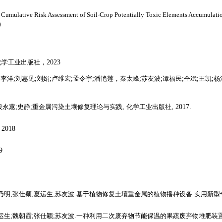
. Cumulative Risk Assessment of Soil-Crop Potentially Toxic Elements Accumulati
)
化学工业出版社，
2023
;
李洋
;
刘惠见
;
刘娟
;
卢维宏
;
孟令宇
;
潘艳莲，秦太峰
;
苏友波
;
谭福民
;
仝斌
;
王凯
;
杨
段永蕙
;
史静
;
重金属污染土壤修复理论与实践
,
化学工业出版社
, 2017.
，
2018
9
乃明
;
张仕颖
;
夏运生
;
苏友波
.
基于植物修复土壤重金属的植物播种设备
.
实用新型
运生
;
魏朝霞
;
张仕颖
;
苏友波
.
一种利用二次废弃物节能保温的果蔬废弃物堆肥装