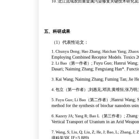
10.
沘江流域农田重金属污染修复关键技术研究及
五、科研成果
（1）代表性论文：
1.
Chunyu Dong; Hao Zhang; Haichan Yang; Zhaoxi
Employing Combined Receptor Models. Toxics 20
2.
Li Bao
（第一作者）
; Fuyu Guo; Hanrui Wang; 
Dasari; Naiming Zhang; Fengxiang Han*. Functio
3.
Kai Wang
;
Naiming Zhang
;
Fuming Tan
;
Jie H
4.
包立（第一作者）
;
刘惠见
;
邓洪
;
黄维恒
;
张乃明
;
5.
Fuyu Guo; Li Bao
（第二作者）
;Hanrui Wang; S
method for the synthesis of biochar nanodots usi
6.
Kazery JA; Yang R; Bao L
（第三作者）
; Zhang
Vertical Transport of Uranium in an Arid Weap
7.
Wang, S; Liu, Q; Liu, Z; He, J; Bao, L; Zhang, J
境科学
3
区
,IF=3.889)