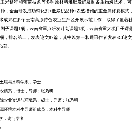
了玉米秸秆和葡萄枝条等多种原材料堆肥发酵及制备生物炭技术，可
品种，全面研发成功钝化剂+低累积品种+农艺措施的重金属修复模式
术成果在多个云南高原特色农业生产区开展示范工作，取得了显著
划子课题1项，云南省重点研发计划课题1项，云南省重大项目子课
项，排名第二，发表论文87篇，其中以第一和通讯作者发表SCI论文
5部。
土壤与水科学系，学士
农药系，博士，导师：张乃明
院农业资源与环境系，硕士，导师：张乃明
源环境本科生导师组成员，本科生导师
学，访问学者
师