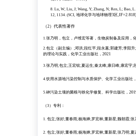
8.
Lu, W; Liu, J; Wang, Y; Zhang, N; Ren, L; Bao, L
12, 1134. (SCI,
地球化学与地球物理
3
区
,IF=2.818
（2）代表性著作
1.
张乃明，包立，卢维宏等著，生物炭制备及应用，
2.
包立（副主编）
;
邓洪
;
段红平
;
段永蕙
;
郭建芳
;
李阳升
的理论与实践，化学工业出版社，
2021
3.
张乃明
;
包立
;
王宏镔
;
夏运生
;
秦太峰
;
康日峰
;
康宏宇
;
4.
饮用水源地污染控制与水质保护、化学工业出版社
5.
砷污染土壤的菌根与铁化学修复、科学出版社，
201
（3）专利：
1.
包立
;
张好
;
董春雨
;
杨海婵
;
罗宏林
;
董新星
;
魏朝霞
;
张
2.
包立
;
张好
;
董春雨
;
杨海婵
;
罗宏林
;
董新星
;
张乃明
;
夏