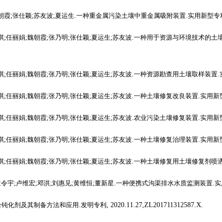
朝霞
;
张仕颖
;
苏友波
;
夏运生
.
一种重金属污染土壤中重金属吸附装置
.
实用新型专
琪
;
任丽娟
;
魏朝霞
;
张乃明
;
张仕颖
;
夏运生
;
苏友波
.
一种用于资源与环境技术的土
琪
;
任丽娟
;
魏朝霞
;
张乃明
;
张仕颖
;
夏运生
;
苏友波
.
一种资源勘查用土壤取样装置
.
琪
;
任丽娟
;
魏朝霞
;
张乃明
;
张仕颖
;
夏运生
;
苏友波
.
一种土壤修复改良装置
.
实用新
琪
;
任丽娟
;
魏朝霞
;
张乃明
;
张仕颖
;
夏运生
;
苏友波
.
农业污染土壤修复装置
.
实用新
琪
;
任丽娟
;
魏朝霞
;
张乃明
;
张仕颖
;
夏运生
;
苏友波
.
一种土壤修复治理装置
.
实用新
琪
;
任丽娟
;
魏朝霞
;
张乃明
;
张仕颖
;
夏运生
;
苏友波
.
一种土壤修复用土壤修复剂喷
孟令宇
;
卢维宏
;
邓洪
;
刘惠见
;
黄维恒
;
董新星
.
一种便携式沟渠排水水质监测装置
.
实
合钝化剂及其制备方法和应用
.
发明专利
, 2020.11.27,ZL201711312587.X.