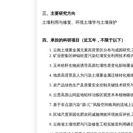
三、主要研究方向
土壤利用与修复、环境土壤学与土壤保护
四、承担的科研项目（近五年，不限于以下）
1.
云南土壤重金属元素高背景区分布与成因研究
,
2.
矿业密集区砷镉轻度污染红壤安全利用技术模
3.
玉米秸秆生物炭诱导高原红壤性质变化影响重
4.
地质高背景及人为污染土壤重金属迁移转化规
5.
农产品绿色生产及质量安全控制关键技术研究
6.
云贵高原山间盆地铅锌冶炼区观赏木本植物吸
7.
基于非点源污染“源
-
汇”风险空间格局的流域上
8.
区域尺度茶园化肥农药减施增效环境效应评价
,
9.
云南省土壤培肥与污染修复工程实验室利用磷