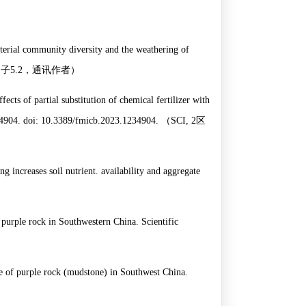
erial community diversity and the weathering of
因子
5.2
，通讯作者）
s of partial substitution of chemical fertilizer with
234904. doi: 10.3389/fmicb.2023.1234904.
（
SCI, 2
区
 increases soil nutrient. availability and aggregate
purple rock in Southwestern China. Scientific
se of purple rock (mudstone) in Southwest China.