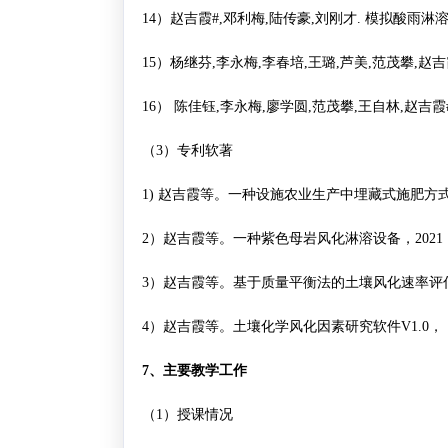
14
）赵吉霞
#,
邓利梅
,
陆传豪
,
刘刚才
.
模拟酸雨淋
15
）杨继芬
,
李永梅
,
李春培
,
王璐
,
芦美
,
范茂攀
,
赵吉
16
）
陈佳钰
,
李永梅
,
廖学圆
,
范茂攀
,
王自林
,
赵吉霞
（
3
）专利软著
1)
赵吉霞等
。一种设施农业生产中埋藏式施肥方
2
）赵吉霞等。一种紫色母岩风化淋溶设备，
2021
3
）赵吉霞等。基于质量平衡法的土壤风化速率评
4
）赵吉霞等。土壤化学风化因素研究软件
V1.0
，
7
、主要教学工作
（
1
）授课情况