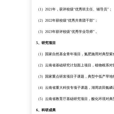
（
1
）
2021
年，获评校级“优秀班主任、辅导员”；
（
2
）
2022
年获校级“优秀共青团干部”；
（
3
）
2023
年获评校级“优秀学业导师”
。
5
、研究项目
（
1
）国家自然基金青年项目，氮肥施用对典型紫
（
2
）云南省基础研究计划面上项目，植物根系对
（
3
）国家重点研发项目子课题，典型中低产旱地
（
4
）云南省重大科技专项子课题，湖周农田氨磷
（
5
）云南省教育厅基础研究项目，酸化环境对典
6
、科研成果