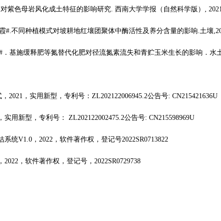
溶对紫色母岩风化成土特征的影响研究
.
西南大学学报（自然科学版）
, 202
霞
#.
不同种植模式对坡耕地红壤团聚体中酶活性及养分含量的影响
.
土壤
,2
#
．基施缓释肥等氮替代化肥对径流氮素流失和青贮玉米生长的影响．水
式，
2021
，实用新型，专利号：
ZL202122006945.2
公告号
:
CN215421636U
，实用新型，专利号：
ZL202122002475.2
公告号
:
CN215598969U
估系统
V1.0
，
2022
，软件著作权，登记号
2022SR0713822
，
2022
，软件著作权，登记号，
2022SR0729738