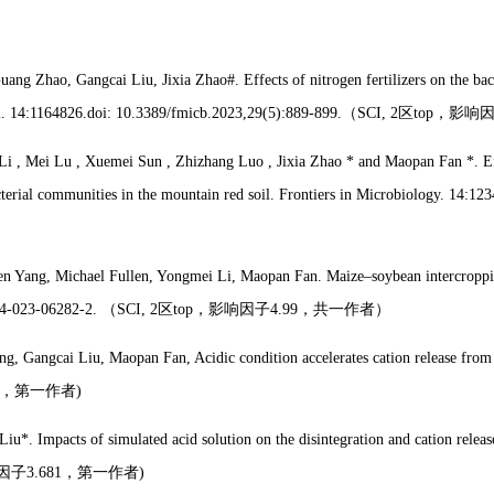
 Zhao, Gangcai Liu, Jixia Zhao#. Effects of nitrogen fertilizers on the bact
l. 14:1164826.doi: 10.3389/fmicb.2023,29(5):889-899.
（
SCI, 2
区
top
，影响
 , Mei Lu , Xuemei Sun , Zhizhang Luo , Jixia Zhao * and Maopan Fan *. Effect
cterial communities in the mountain red soil. Frontiers in Microbiology. 14:1
fen Yang, Michael Fullen, Yongmei Li, Maopan Fan.
Maize–soybean intercropping
1104-023-06282-2.
（
SCI, 2
区
top
，影响因子
4.99
，共一作者）
, Gangcai Liu, Maopan Fan, Acidic condition accelerates cation release from 
，第一作者
)
u*. Impacts of simulated acid solution on the disintegration and cation relea
因子
3.681
，第一作者
)