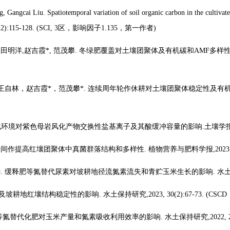
 Gangcai Liu. Spatiotemporal variation of soil organic carbon in the cultivate
12):115-128. (SCI, 3
区，影响因子
1.135
，第一作者
)
,
田明洋
,
赵吉霞
*,
范茂攀
.
冬绿肥覆盖对土壤团聚体及有机碳和
AMF
多样
王自林，赵吉霞
*
，范茂攀
*.
连续周年轮作休耕对土壤团聚体稳定性及有
化环境对紫色母岩风化产物交换性盐基离子及其酸缓冲容量的影响
.
土壤学
米间作提高红壤团聚体中真菌群落结构和多样性
.
植物营养与肥料学报
,2023
#.
缓释肥等氮替代尿素对坡耕地径流氮素流失和青贮玉米生长的影响
.
水
及坡耕地红壤结构稳定性的影响
.
水土保持研究
,2023, 30(2):67-73. (CSCD
等氮替代化肥对玉米产量和氮素吸收利用效率的影响
.
水土保持研究
,2022,