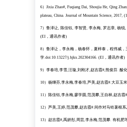
6
）
Jixia Zhao#, Fuqiang Dai, Shoujia He, Qing Zhang,
plateau, China. Journal of Mountain Science, 2017, (
7
）鲁泽让
,
陈佳钰
,
李智贤
,
李永梅
,
罗志章
,
杨锐
(EI
，通讯作者
)
8
）鲁泽让，李永梅，杨春怀，夏梓泰，程伟威，
学
.doi:10.13227/j.hjkx.202304166. (EI
，通讯作者
)
9
）李春培
,
李雪
,
汪璇
,
刘刚才
,
赵吉霞
#,
熊俊芬
.
酸
10
）杨继芬
,
李永梅
,
李春培
,
芦美
,
赵吉霞
#.
大豆玉
11
）陈佳钰
,
李永梅
,
廖学圆
,
范茂攀
,
王自林
,
赵吉霞
12
）芦美
,
王婷
,
范茂攀
,
赵吉霞
#.
间作对马铃薯根系
13
）赵吉霞
#,
禹妍彤
,
周芸
,
李永梅
,
范茂攀
.
有机肥