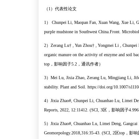
（
1
）代表性论文
1
）
Chunpei Li, Maopan Fan, Xuan Wang, Xue Li, Guang
purple mudstone in Southwest China.Front. Microbio
2
）
Zerang Lu† , Yun Zhou† , Yongmei Li , Chunpei Li
organic manure on the activity of enzyme and soil ba
top
，影响因子
5.2
，通讯作者）
3
）
Mei Lu, Jixia Zhao, Zerang Lu, Mingjiang Li, Ji
stability. Plant and Soil. https://doi.org/10.1007/s1
4
）
Jixia Zhao#, Chunpei Li, Chuanhao Lu, Limei Deng
Reports, 2022, 12:11412. (SCI, 3
区，影响因子
4.996
5
）
Jixia Zhao#, Chuanhao Lu, Limei Deng, Gangcai Li
Geomorpology.2018,316:35-43. (SCI, 2
区
top
，影响