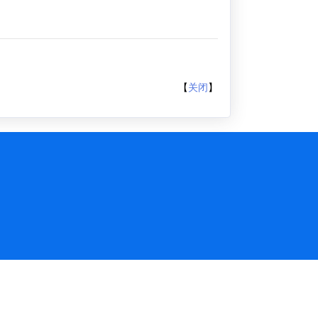
【
关闭
】