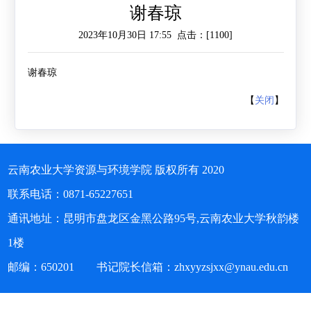
谢春琼
作
工
作
2023年10月30日 17:55 点击：[
1100
]
作
交
谢春琼
流
【
关闭
】
云南农业大学资源与环境学院 版权所有 2020
联系电话：0871-65227651
通讯地址：昆明市盘龙区金黑公路95号,云南农业大学秋韵楼
1楼
邮编：650201 书记院长信箱：zhxyyzsjxx@ynau.edu.cn