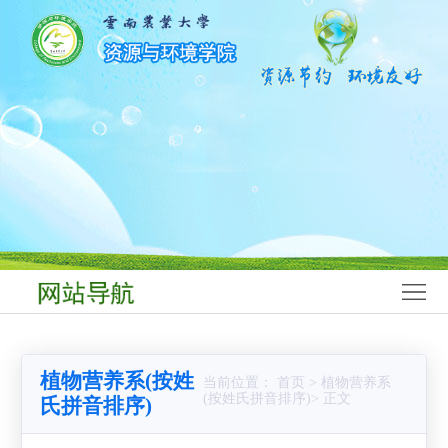
网
站
学
首
院
师
页
概
资
学
况
队
科
本
伍
建
科
研
设
生
究
科
教
生
学
学
植物营养系(按姓
当前位置： 首页 > 植物营养系
育
教
研
生
党
(按姓氏拼音排序)> 正文
氏拼音排序)
育
究
工
群
合