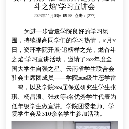
斗之焰”学习宣讲会
作
工
作
2023年11月03日 09:58 点击：[
277
]
作
交
为进一步营造学院良好的学习氛
流
围，持续提高同学们的学习热情，
月
10
30
日，资环学院开展
追榜样之光，燃奋斗
“
之焰
学习宣讲活动，邀请了
年度全
”
2022
国大学生自强之星、云南省学生联合会
驻会主席团成员——学院
级生态学雷
2020
一鸣，以及学院
届保送研究生学生张
2024
琪、杨昌浪、张欢等
名优秀学生代表为
4
低年级学生做宣讲。
学院团委老师、学
院学生会及
310
余名学生参加活动。