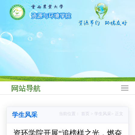
网
站
学
首
院
师
页
概
资
学
况
队
科
本
伍
建
科
研
设
生
究
科
教
生
学
学
学生风采
当前位置： 首页 > 学生风采> 正文
育
教
研
生
党
育
究
工
群
资环学院开展“追榜样之光，燃奋
合