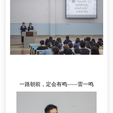
一路朝前，定会有鸣——雷一鸣