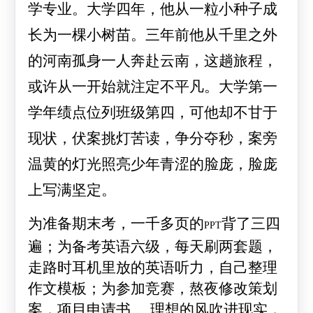
学专业。大学四年，他从一粒小种子成
长为一棵小树苗。三年前他从千里之外
的河南孤身一人奔赴云南，这趟旅程，
或许从一开始就注定不平凡。大学第一
学年绩点位列班级第四，可他却不甘于
现状，伏案挑灯苦读，争分夺秒，案旁
温黄的灯光照亮少年青涩的脸庞，脸庞
上写满坚定。
为准备期末考，一千多页的
背了三四
PPT
遍；为备考英语六级，每天刷两套题，
走路时耳机里放的英语听力，自己整理
作文模板；为参加竞赛，熬夜修改策划
案，项目申请书
理想的风吹进现实，
……