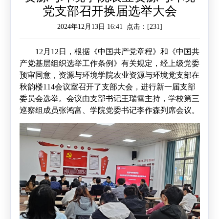
党支部召开换届选举大会
作
工
作
2024年12月13日 16:41 点击：[
231
]
作
交
12
月
12
日，根据《中国共产党章程》和《中国共
流
产党基层组织选举工作条例》有关规定，经上级党委
预审同意，资源与环境学院农业资源与环境党支部在
秋韵楼
114
会议室召开了支部大会，进行新一届支部
委员会选举。会议由支部书记王瑞雪主持，学校第三
巡察组成员张鸿富、学院党委书记李作森列席会议。