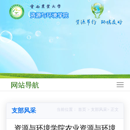
网
站
学
首
院
师
页
概
资
学
况
队
科
本
伍
建
科
研
设
生
究
科
教
生
学
学
支部风采
当前位置： 首页 > 支部风采> 正文
育
教
研
生
党
育
究
工
群
资源与环境学院农业资源与环境
合