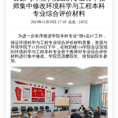
师集中修改环境科学与工程本科
作
工
作
专业综合评价材料
作
交
2023年11月10日 17:18 点击：[
455
]
流
为进一步有序推进学院本科专业“增
去
”工作，
A
D
保证环境科学与工程专业综合评价材料质量，资源与
环境学院于
月
日下午，在秋韵楼
学院会议室组
11
09
114
织环境科学与工程本科专业骨干教师对专业综合评价
材料进行集中修改。学院范茂攀院长、徐智副院长参
加。