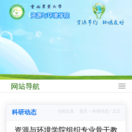
网
站
学
首
院
师
页
概
资
学
况
队
科
本
伍
建
科
研
设
生
究
科
教
生
学
学
科研动态
当前位置： 首页 > 科研动态> 正文
育
教
研
生
党
育
究
工
群
资源与环境学院组织专业骨干教
合