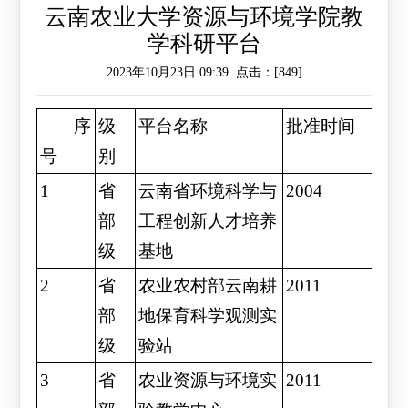
云南农业大学资源与环境学院教
作
工
作
学科研平台
作
交
2023年10月23日 09:39 点击：[
849
]
流
序
级
平台名称
批准时间
号
别
1
省
云南省环境科学与
2004
部
工程创新人才培养
级
基地
2
省
农业农村部云南耕
2011
部
地保育科学观测实
级
验站
3
省
农业资源与环境实
2011