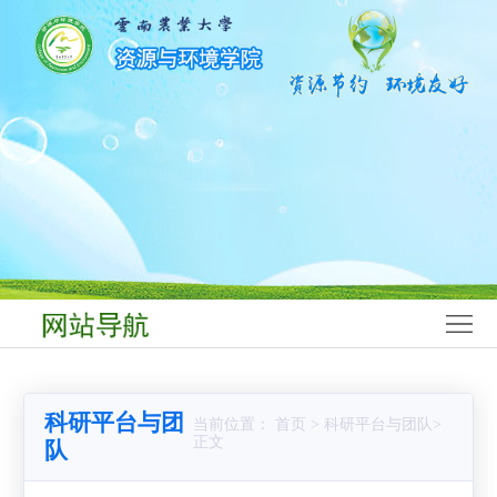
网
站
学
首
院
师
页
概
资
学
况
队
科
本
伍
建
科
研
设
生
究
科
教
生
学
学
科研平台与团
当前位置： 首页 > 科研平台与团队>
育
教
研
生
党
正文
队
育
究
工
群
合