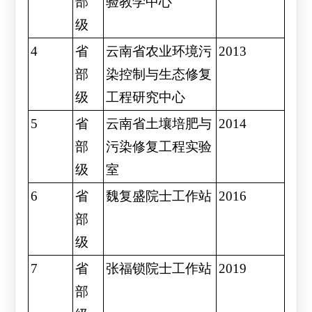
部
验教学中心
级
4
省
云南省农业环境污
2013
部
染控制与生态修复
级
工程研究中心
5
省
云南省土壤培肥与
2014
部
污染修复工程实验
级
室
6
省
魏复盛院士工作站
2016
部
级
7
省
张福锁院士工作站
2019
部