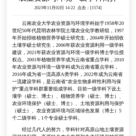
2023年11月02日 14:22 点击：[
1574
]
作
工
作
云南农业大学农业资源与环境学科始于
1958
年
20
作
交
世纪
50
年代昆明农林学院土壤农业化学教研组，
1997
流
年开始招收植物营养学硕士研究生，
2004
年开始招收
土壤学硕士研究生，
2006
年获农业资源利用一级学科
建设，
2021
年获农业资源与环境一级学科博士学位授
权点。
2001
年植物营养学成为云南省重点学科，
2010
年农业资源与环境一级学科成为云南省重点学科，
2016
年成为省一流高原
A
类学科，
2022
年成为云南省
一流建设学科，是云南省“农业生物多样性利用与保
护”重点学科群重要组成学科。目前一级学科下设土
壤学（硕士、博士）、植物营养学（硕士、博士）、
农业环境保护（硕士、博士）、土地资源利用与保护
（硕士）、农业资源环境与区域绿色发展（博士）
5
个二级学科，
1
个专业硕士学科。
经过几代人的努力，学科针对高原山地土壤资源