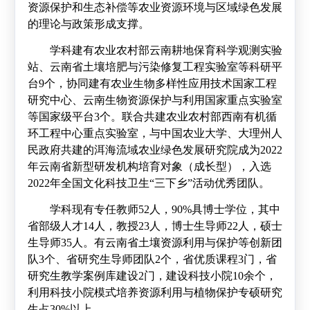
资源保护和生态补偿等农业资源环境与区域绿色发展
的理论与政策形成支撑。
学科建有农业农村部云南耕地保育科学观测实验
站、云南省土壤培肥与污染修复工程实验室等科研平
台
9
个，协同建有农业生物多样性应用技术国家工程
研究中心、云南生物资源保护与利用国家重点实验室
等国家级平台
3
个。联合共建农业农村部西南有机循
环工程中心重点实验室，与中国农业大学、大理州人
民政府共建的洱海流域农业绿色发展研究院成为
2022
年云南省新型研发机构培育对象（成长型），入选
2022
年全国文化科技卫生“三下乡”活动优秀团队。
学科现有专任教师
52
人，
90%
具博士学位，其中
省部级人才
14
人，教授
23
人，博士生导师
22
人，硕士
生导师
35
人。有云南省土壤资源利用与保护等创新团
队
3
个、省研究生导师团队
2
个，省优质课程
3
门，省
研究生教学案例库建设
2
门，建设科技小院
10
余个，
利用科技小院模式培养资源利用与植物保护专硕研究
生占
30%
以上。