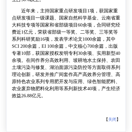
近年来，主持国家重点研发项目
1
项，获国家重
点研发项目一级课题、国家自然科学基金、云南省重
大科技专项等国家和省部级项目
60
余项，合同研究经
费近
1
亿元，荣获省部级一等奖、二等奖、三等奖等
系列科研奖励
16
项，发表学术论文
1000
余篇，其中
SCI 200
余篇，
EI 100
余篇，中文核心
700
余篇，出版
专著
10
部，获国家授权发明专利
30
余项、实用新型
40
余项。在间作养分高效利用、坡耕地水土保持、农田
土壤污染与修复、湖泊面源污染防控等方面取得系列
理论创新，研发并推广间套作高产高效养分管理、高
原特色农业系列专用肥开发与应用、绿色智能肥料、
农业废弃物肥料化利用等系列新技术
40
项，产生经济
效益
26.88
亿元。
【
关闭
】