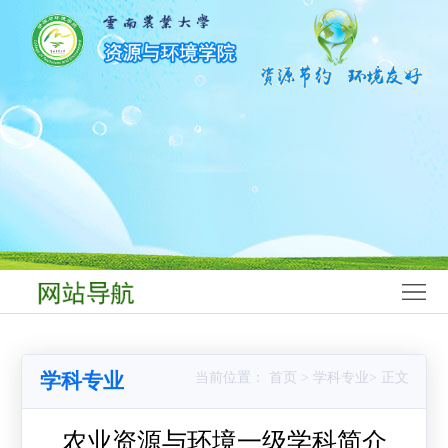
网
站
学
首
院
师
页
概
资
学
况
队
科
本
伍
建
科
研
设
生
究
科
教
生
学
学
学科专业
当前位置： 首页 > 学科专业> 正文
育
教
研
生
党
育
究
工
群
农业资源与环境一级学科简介
合