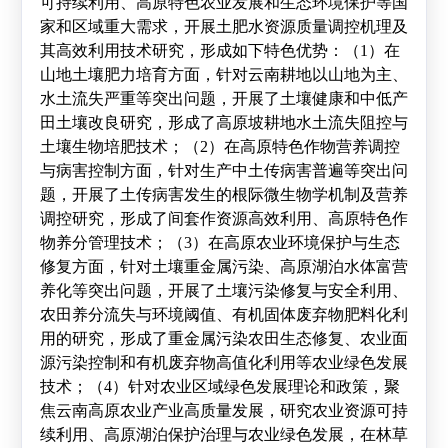
可持续利用、高原特色农业发展和生态环境保护等国
家和区域重大需求，开展土肥水资源质量调控机理及
其高效利用技术研究，形成如下特色优势：（
1
）在
山地土壤肥力培育方面，针对云南耕地以山地为主、
水土流失严重等突出问题，开展了土壤健康和中低产
田土壤改良研究，形成了高原坡耕地水土流失阻控与
土壤生物培肥技术；（
2
）在高原特色作物营养调控
与病害控制方面，针对生产中土传病害普遍等突出问
题，开展了土传病害发生的根际微生物学机制及营养
调控研究，形成了间套作资源高效利用、高原特色作
物养分管理技术；（
3
）在高原农业环境保护与生态
修复方面，针对土壤重金属污染、高原湖泊水体富营
养化等突出问题，开展了土壤污染修复与安全利用、
农田养分流失与环境阈值、有机固体废弃物肥料化利
用的研究，形成了重金属污染农田生态修复、农业面
源污染控制和有机废弃物高值化利用等农业绿色发展
技术；（
4
）针对农业区域绿色发展理论和政策，聚
焦云南高原农业产业高质量发展，研究农业资源可持
续利用、高原湖泊保护治理与农业绿色发展，在林草