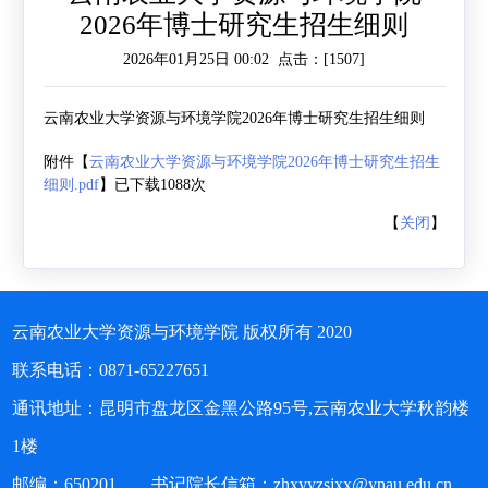
2026年博士研究生招生细则
作
工
作
2026年01月25日 00:02 点击：[
1507
]
作
交
云南农业大学资源与环境学院2026年博士研究生招生细则
流
附件【
云南农业大学资源与环境学院2026年博士研究生招生
细则.pdf
】已下载
1088
次
【
关闭
】
云南农业大学资源与环境学院 版权所有 2020
联系电话：0871-65227651
通讯地址：昆明市盘龙区金黑公路95号,云南农业大学秋韵楼
1楼
邮编：650201 书记院长信箱：zhxyyzsjxx@ynau.edu.cn