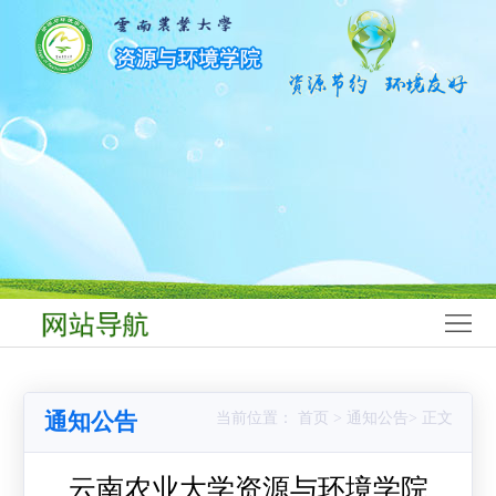
网
站
学
首
院
师
页
概
资
学
况
队
科
本
伍
建
科
研
设
生
究
科
教
生
学
学
通知公告
当前位置： 首页 > 通知公告> 正文
育
教
研
生
党
育
究
工
群
云南农业大学资源与环境学院
合